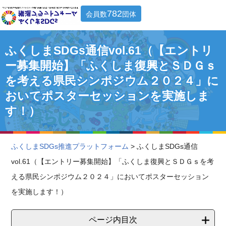
782
会員数
団体
ふくしまSDGs通信vol.61（【エントリ
ー募集開始】「ふくしま復興とＳＤＧｓ
を考える県民シンポジウム２０２４」に
おいてポスターセッションを実施しま
す！）
ふくしまSDGs推進プラットフォーム
> ふくしまSDGs通信
vol.61（【エントリー募集開始】「ふくしま復興とＳＤＧｓを考
える県民シンポジウム２０２４」においてポスターセッション
を実施します！）
ページ内目次