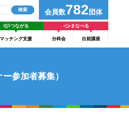
782
検索
会員数
団体
つながる
まなべる
マッチング支援
分科会
出前講座
ミナー参加者募集）