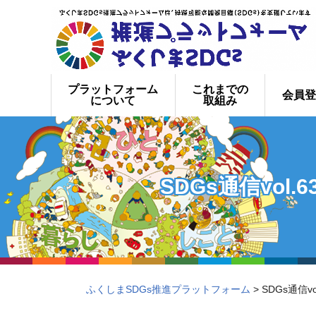
プラットフォーム
これまでの
会員登
について
取組み
SDGs通信vo
ふくしまSDGs推進プラットフォーム
> SDGs通