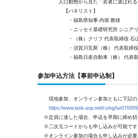
人口動態から見た「若者に選ばれる福
【パネリスト】
・福島県知事 内堀 雅雄
・ニッセイ基礎研究所 シニアリサー
・（株）クリフ 代表取締役 石山
・須賀川瓦斯（株） 代表取締役社長
・福島日産自動車（株） 代表取締役
参加申込方法【事前申込制】
現地参加、オンライン参加ともに下記のＵ
https://www.task-asp.net/cu/eg/lar0700
※定員に達した場合、申込を早期に締め切
※二次元コードからも申し込みが可能です
※オンライン参加の場合も申し込みが必要