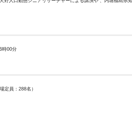
天野人口動態シニアリサーチャーによる講演や 、内堀福島県
6時00分
場定員：288名）