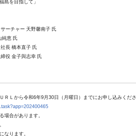
島を目指して」
チャー 天野馨南子 氏
純恵 氏
 橋本直子 氏
 金子與志幸 氏
ＲＬから令和6年9月30日（月曜日）までにお申し込みくだ
09.task?app=202400465
る場合があります。
。
になります。