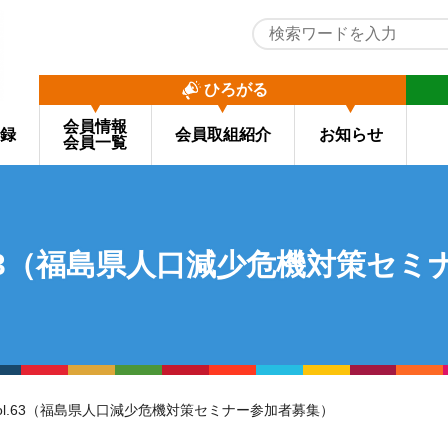
ひろがる
会員情報
録
会員取組紹介
お知らせ
会員一覧
l.63（福島県人口減少危機対策セ
信vol.63（福島県人口減少危機対策セミナー参加者募集）