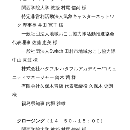
関西学院大学 教授 村尾 信尚 様
特定非営利活動法人気象キャスターネットワ
ーク 理事長 井田 寛子 様
一般社団法人地域おこし協力隊活動推進協会
代表理事 佐藤 恵美 様
一般社団法人Switch 田村市地域おこし協力隊
中山 真波 様
株式会社ハタフル ハタフルアカデミー/コミュ
ニティマネージャー 鈴木 茜 様
有限会社久保木畳店 代表取締役 久保木 史朗
様
​ 福島県知事 内堀 雅雄
クロージング
（１４：５０～１５：００）
関西学院大学 教授 村尾 信尚 様