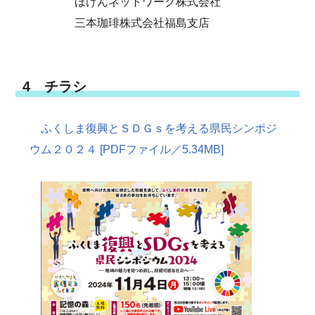
ほけんネットワーク株式会社
三本珈琲株式会社福島支店
4 チラシ
ふくしま復興とＳＤＧｓを考える県民シンポジ
ウム２０２４ [PDFファイル／5.34MB]