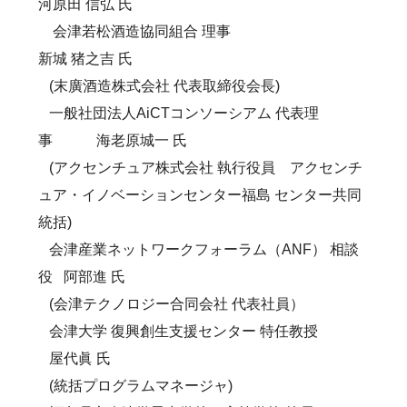
河原田 信弘 氏
会津若松酒造協同組合 理事
新城 猪之吉 氏
(末廣酒造株式会社 代表取締役会長)
一般社団法人AiCTコンソーシアム 代表理
事 海老原城一 氏
(アクセンチュア株式会社 執行役員 アクセンチ
ュア・イノベーションセンター福島 センター共同
統括)
会津産業ネットワークフォーラム（ANF） 相談
役 阿部進 氏
(会津テクノロジー合同会社 代表社員）
会津大学 復興創生支援センター 特任教授
屋代眞 氏
(統括プログラムマネージャ)