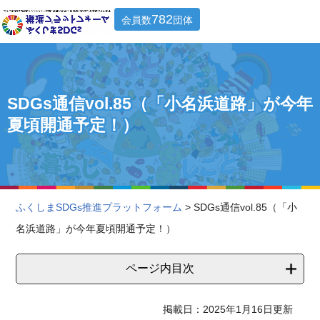
782
会員数
団体
SDGs通信vol.85（「小名浜道路」が今年
夏頃開通予定！）
ふくしまSDGs推進プラットフォーム
> SDGs通信vol.85（「小
名浜道路」が今年夏頃開通予定！）
ページ内目次
掲載日：2025年1月16日更新