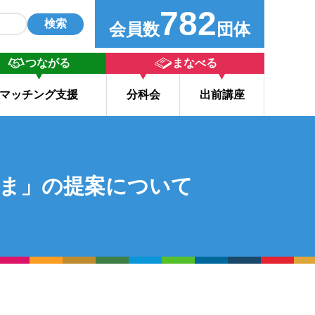
782
検索
会員数
団体
つながる
まなべる
マッチング支援
分科会
出前講座
くしま」の提案について