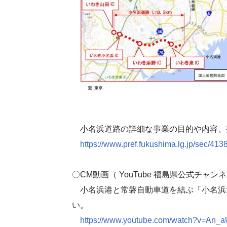
小名浜道路の詳細な事業の目的や内容、
https://www.pref.fukushima.lg.jp/sec/413
〇CM動画（ YouTube 福島県公式チャン
小名浜港と常磐自動車道を結ぶ「小名浜
い。
https://www.youtube.com/watch?v=An_