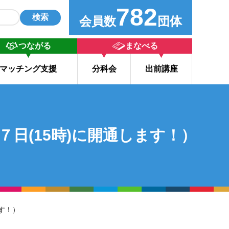
782
検索
会員数
団体
つながる
まなべる
マッチング支援
分科会
出前講座
７日(15時)に開通します！）
ます！）