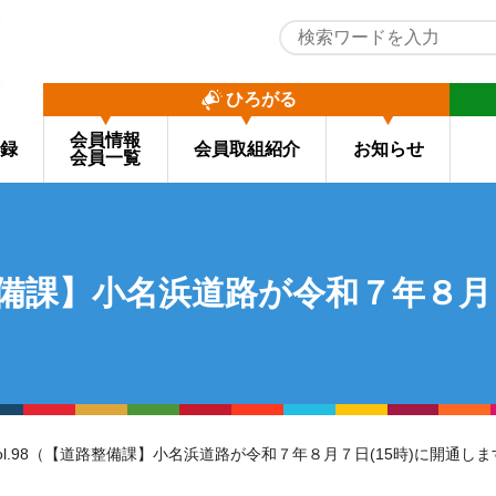
ひろがる
会員情報
録
会員取組紹介
お知らせ
会員一覧
道路整備課】小名浜道路が令和７年８月
信vol.98（【道路整備課】小名浜道路が令和７年８月７日(15時)に開通し