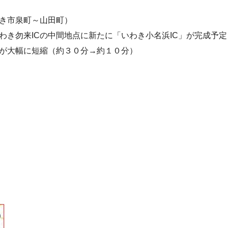
き市泉町～山田町）
わき勿来ICの中間地点に新たに「いわき小名浜IC」が完成予定
が大幅に短縮（約３０分→約１０分）