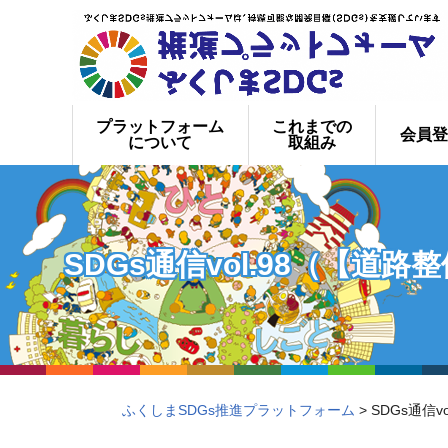
プラットフォーム
これまでの
会員登
について
取組み
SDGs通信vol.98（【
ふくしまSDGs推進プラットフォーム
> SDGs通