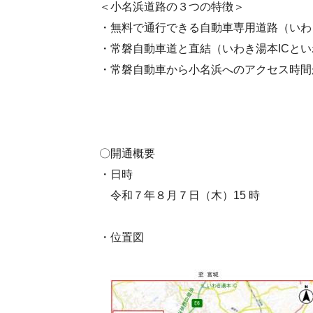
＜小名浜道路の３つの特徴＞
・無料で通行できる自動車専用道路（いわ
・常磐自動車道と直結（いわき湯本ICとい
・常磐自動車から小名浜へのアクセス時間
〇開通概要
・日時
令和７年８月７日（木）15 時
・位置図