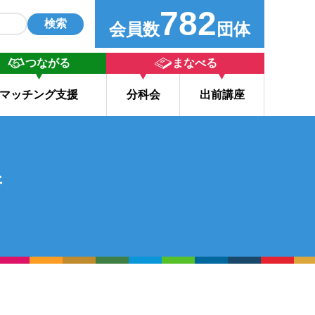
782
検索
会員数
団体
つながる
まなべる
マッチング支援
分科会
出前講座
所