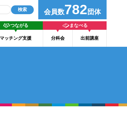
782
検索
会員数
団体
つながる
まなべる
マッチング支援
分科会
出前講座