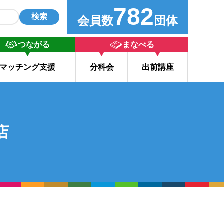
782
検索
会員数
団体
つながる
まなべる
マッチング支援
分科会
出前講座
店