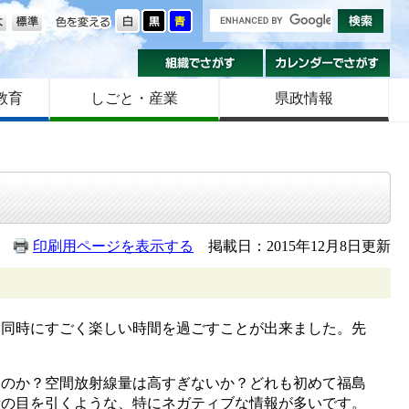
の大きさ
色を変える
組織でさがす
カ
教育
しごと・産業
県政情報
印刷用ページを表示する
掲載日：2015年12月8日更新
、同時にすごく楽しい時間を過ごすことが出来ました。先
。
のか？空間放射線量は高すぎないか？どれも初めて福島
者の目を引くような、特にネガティブな情報が多いです。