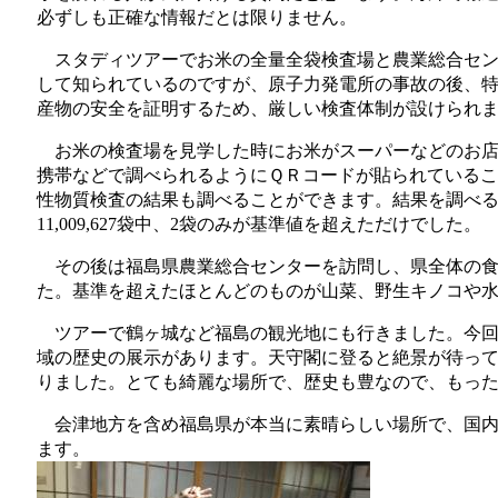
必ずしも正確な情報だとは限りません。
スタディツアーでお米の全量全袋検査場と農業総合セン
して知られているのですが、原子力発電所の事故の後、
産物の安全を証明するため、厳しい検査体制が設けられ
お米の検査場を見学した時にお米がスーパーなどのお店
携帯などで調べられるようにＱＲコードが貼られている
性物質検査の結果も調べることができます。結果を調べる
11,009,627袋中、2袋のみが基準値を超えただけでした。
その後は福島県農業総合センターを訪問し、県全体の食品に
た。基準を超えたほとんどのものが山菜、野生キノコや水
ツアーで鶴ヶ城など福島の観光地にも行きました。今回
域の歴史の展示があります。天守閣に登ると絶景が待ってい
りました。とても綺麗な場所で、歴史も豊なので、もっ
会津地方を含め福島県が本当に素晴らしい場所で、国内外
ます。