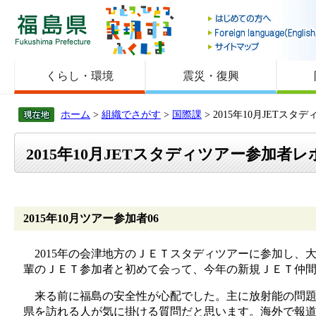
福島県
くらし・環境
震災・復興
ホーム
>
組織でさがす
>
国際課
> 2015年10月JETス
2015年10月JETスタディツアー参加者レ
2015年10月ツアー参加者06
2015年の会津地方のＪＥＴスタディツアーに参加し、
輩のＪＥＴ参加者と初めて会って、今年の新規ＪＥＴ仲
来る前に福島の安全性が心配でした。主に放射能の問題
県を訪れる人が気に掛ける質問だと思います。海外で報