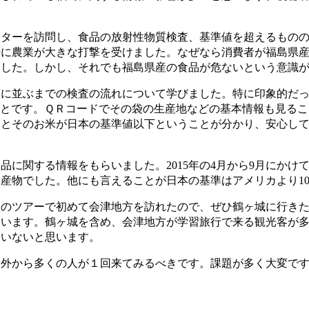
ターを訪問し、食品の放射性物質検査、基準値を超えるものの
特に農業が大きな打撃を受けました。なぜなら消費者が福島県
ました。しかし、それでも福島県産の食品が危ないという意識
に並ぶまでの検査の流れについて学びました。特に印象的だっ
ことです。ＱＲコードでその袋の生産地などの基本情報も見るこ
とそのお米が日本の基準値以下ということが分かり、安心して食
関する情報をもらいました。2015年の4月から9月にかけて、1
産物でした。他にも言えることが日本の基準はアメリカより1
のツアーで初めて会津地方を訪れたので、ぜひ鶴ヶ城に行きた
ます。鶴ヶ城を含め、会津地方が学習旅行で来る観光客が多かっ
たいないと思います。
から多くの人が１回来てみるべきです。課題が多く大変ですが