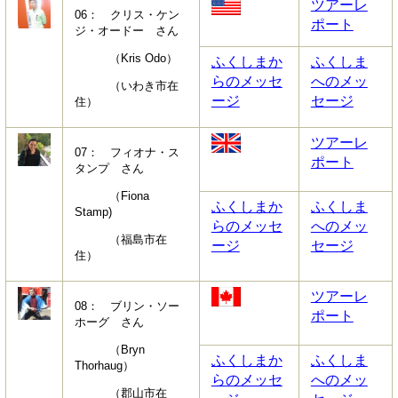
ツアーレ
06： クリス・ケン
ポート
ジ・オードー さん
（Kris Odo）
ふくしまか
ふくしま
らのメッセ
へのメッ
（いわき市在
ージ
セージ
住）
ツアーレ
07： フィオナ・ス
ポート
タンプ さん
（Fiona
ふくしまか
ふくしま
Stamp)
らのメッセ
へのメッ
（福島市在
ージ
セージ
住）
ツアーレ
08： ブリン・ソー
ポート
ホーグ さん
（Bryn
ふくしまか
ふくしま
Thorhaug）
らのメッセ
へのメッ
（郡山市在