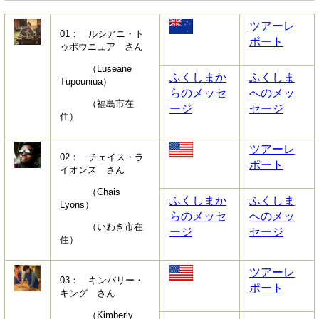
ツアーレ
01： ルシアニ・ト
ポート
ゥポウニュア さん
（Luseane
ふくしまか
ふくしま
Tupouniua）
らのメッセ
へのメッ
（福島市在
ージ
セージ
住）
ツアーレ
02： チェイス・ラ
ポート
イオンス さん
（Chais
ふくしまか
ふくしま
Lyons）
らのメッセ
へのメッ
（いわき市在
ージ
セージ
住）
ツアーレ
03： キンバリー・
ポート
キング さん
（Kimberly