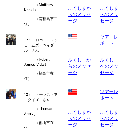
（Matthew
ふくしまか
ふくしま
Kissel）
らのメッセ
へのメッ
（南相馬市在
ージ
セージ
住）
ツアーレ
12： ロバート・ジ
ポート
ェームズ・ヴィダ
ル さん
（Robert
ふくしまか
ふくしま
James Vidal）
らのメッセ
へのメッ
ージ
セージ
（福島市在
住）
ツアーレ
13： トーマス・ア
ポート
ルタイズ さん
（Thomas
ふくしまか
ふくしま
Artaiz）
らのメッセ
へのメッ
（郡山市在
ージ
セージ
住）