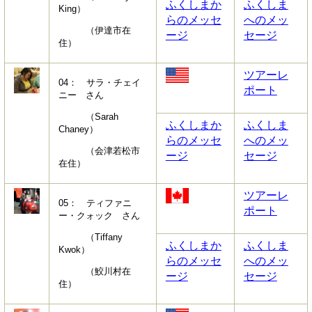
ふくしまか
ふくしま
King）
らのメッセ
へのメッ
（伊達市在
ージ
セージ
住）
ツアーレ
04： サラ・チェイ
ポート
ニー さん
（Sarah
ふくしまか
ふくしま
Chaney）
らのメッセ
へのメッ
（会津若松市
ージ
セージ
在住）
ツアーレ
05： ティファニ
ポート
ー・クォック さん
（Tiffany
ふくしまか
ふくしま
Kwok）
らのメッセ
へのメッ
（鮫川村在
ージ
セージ
住）