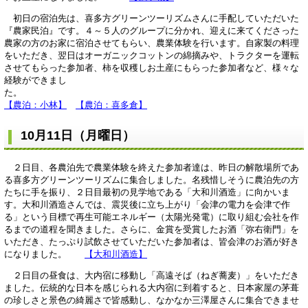
初日の宿泊先は、喜多方グリーンツーリズムさんに手配していただいた
『農家民泊』です。４～５人のグループに分かれ、迎えに来てくださった
農家の方のお家に宿泊させてもらい、農業体験を行います。自家製の料理
をいただき、翌日はオーガニックコットンの綿摘みや、トラクターを運転
させてもらった参加者、柿を収穫しお土産にもらった参加者など、様々な
経験ができまし
た
【農泊：小林】
【農泊：喜多倉】
10月11日（月曜日）
２日目、各農泊先で農業体験を終えた参加者達は、昨日の解散場所であ
る喜多方グリーンツーリズムに集合しました。名残惜しそうに農泊先の方
たちに手を振り、２日目最初の見学地である「大和川酒造」に向かいま
す。大和川酒造さんでは、震災後に立ち上がり「会津の電力を会津で作
る」という目標で再生可能エネルギー（太陽光発電）に取り組む会社を作
るまでの道程を聞きました。さらに、金賞を受賞したお酒「弥右衛門」を
いただき、たっぷり試飲させていただいた参加者は、皆会津のお酒が好き
になりました。
【大和川酒造】
２日目の昼食は、大内宿に移動し「高遠そば（ねぎ蕎麦）」をいただき
ました。伝統的な日本を感じられる大内宿に到着すると、日本家屋の茅葺
の珍しさと景色の綺麗さで皆感動し、なかなか三澤屋さんに集合できませ