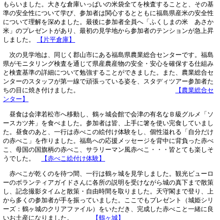
もらいました。大きな倉庫いっぱいの米袋全てを検査することと、その基
準の安全性について学び、参加者は関心するとともに福島県産米の安全性
について理解を深めました。最後に参加者全員へ「ふくしまの米 あさか
米」のプレゼントがあり、最初の見学地から参加者のテンションが急上昇
しました。
【片平倉庫】
次の見学地は、同じく郡山市にある福島県農業総合センターです。福島
県がモニタリング検査を通じて県産農産物の安全・安心を確保する仕組み
と検査基準の詳細について勉強することができました。また、農業総合セ
ンターのスタッフが第一線で頑張っている姿を、スタディツアー参加者た
ちの目に焼き付けました。
【農業総合セ
ンター】
昼食は会津若松市へ移動し、鶴ヶ城会館で会津の有名なＢ級グルメ「ソ
ースカツ丼」を食べました。参加者は皆、上手に箸を使い完食していまし
た。昼食のあと、一行は赤べこの絵付け体験をし、個性溢れる「自分だけ
の赤べこ」を作りました。福島への応援メッセージを背中に背負った赤べ
こ、母国の国旗柄の赤べこ、サラリーマン風赤べこ・・・皆とても楽しそ
うでした。
【赤べこ絵付け体験】
赤べこが乾くのを待つ間、一行は鶴ヶ城を見学しました。観光ビューロ
ーのボランティアガイドさんに各所の説明を受けながら城の真下まで散策
し、記念撮影タイムと散策・自由時間を取りました。天守閣まで登り、上
から多くの参加者が手を振っていました。ここでもプレゼント（城姫シリ
ーズ：鶴ヶ城のクリアファイル）をいただき、完成した赤べこと一緒に良
いお土産になりました。
【鶴ヶ城】