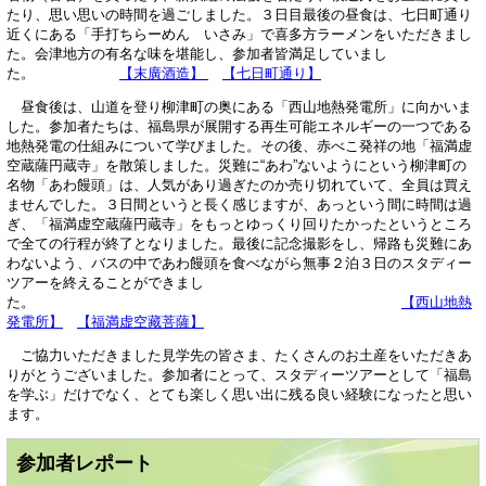
たり、思い思いの時間を過ごしました。３日目最後の昼食は、七日町通り
近くにある「手打ちらーめん いさみ」で喜多方ラーメンをいただきまし
た。会津地方の有名な味を堪能し、参加者皆満足していまし
た。
【末廣酒造】
【七日町通り】
昼食後は、山道を登り柳津町の奥にある「西山地熱発電所」に向かいま
した。参加者たちは、福島県が展開する再生可能エネルギーの一つである
地熱発電の仕組みについて学びました。その後、赤べこ発祥の地「福満虚
空蔵薩円蔵寺」を散策しました。災難に“あわ”ないようにという柳津町の
名物「あわ饅頭」は、人気があり過ぎたのか売り切れていて、全員は買え
ませんでした。３日間というと長く感じますが、あっという間に時間は過
ぎ、「福満虚空蔵薩円蔵寺」をもっとゆっくり回りたかったというところ
で全ての行程が終了となりました。最後に記念撮影をし、帰路も災難にあ
わないよう、バスの中であわ饅頭を食べながら無事２泊３日のスタディー
ツアーを終えることができまし
た。
【西山地熱
発電所】
【福満虚空藏菩薩】
ご協力いただきました見学先の皆さま、たくさんのお土産をいただきあ
りがとうございました。参加者にとって、スタディーツアーとして「福島
を学ぶ」だけでなく、とても楽しく思い出に残る良い経験になったと思い
ます。
参加者レポート