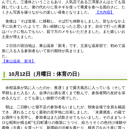
んでした。三連休ということもあり、人気店である三澤屋さんはとても混
雑していました。箸の代わりに長ネギを使って蕎麦を食べる面白さに、た
くさん写真を撮りながらの楽しい昼食となりました。
【大内宿】
食後は「そば道場」に移動し、そば打ち体験をしました。皆なかなか上
手に出来ていたようで、良い経験になったと思います。自分で打った蕎麦
はパックに包んでもらい、茹で方のメモもいただきました。また嬉しいお
土産が増えました。
２日目の宿泊地は、東山温泉「新滝」です。立派な温泉宿で、初めて温
泉に入る入る参加者もいて皆の期待が高まりまし
た
【東山温泉 新滝】
10月12日（月曜日：体育の日）
余程温泉が気に入ったのか、夜遅くまで露天風呂に入っている（そして
早朝もまた入る）人、会津のお酒を遅くまで飲んで、参加者間の友好を深
める人など、とても楽しい旅館での夜でした。
朝は、二日酔いと寝不足の参加者もいましたが、朝食会場で全員を確認
でき、遅れることなく最初の見学地に出発しました。「末廣酒造」の蔵で
お酒作りを見学し、参加者はまた試飲させてもらいました。そのまま“レト
ロな昭和が残る町”七日町通りの散策にうつり、絵ろうそくの色付け体験や
着物（古着）を買ったり、新撰組の法被を着たり、模造刀をお土産に買っ