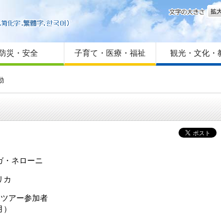
文字
はじめての方へ
Foreign language
サイトマップ
防災・安全
子育て・医療・福祉
観光・文化・
動
ガ・ネローニ
リカ
ィツアー参加者
0月）