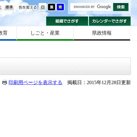
の大きさ
色を変える
組織でさがす
カ
教育
しごと・産業
県政情報
印刷用ページを表示する
掲載日：2015年12月28日更新