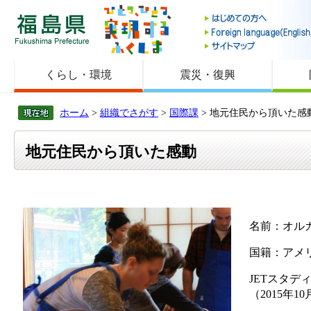
福島県
くらし・環境
震災・復興
ホーム
>
組織でさがす
>
国際課
> 地元住民から頂いた感
地元住民から頂いた感動
名前：オル
国籍：アメ
JETスタデ
（2015年1