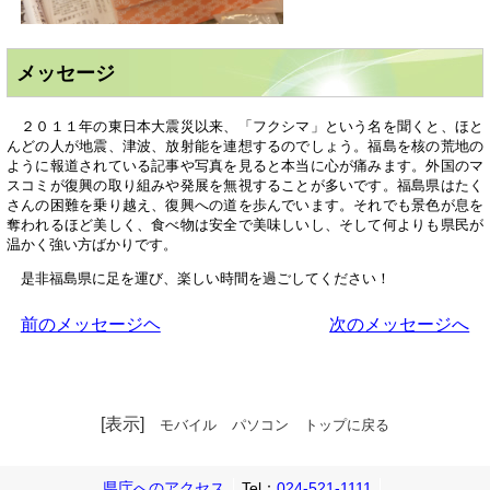
メッセージ
２０１１年の東日本大震災以来、「フクシマ」という名を聞くと、ほと
んどの人が地震、津波、放射能を連想するのでしょう。福島を核の荒地の
ように報道されている記事や写真を見ると本当に心が痛みます。外国のマ
スコミが復興の取り組みや発展を無視することが多いです。福島県はたく
さんの困難を乗り越え、復興への道を歩んでいます。それでも景色が息を
奪われるほど美しく、食べ物は安全で美味しいし、そして何よりも県民が
温かく強い方ばかりです。
是非福島県に足を運び、楽しい時間を過ごしてください！
前のメッセージヘ
次のメッセージへ
[表示]
モバイル
パソコン
トップに戻る
県庁へのアクセス
Tel：
024-521-1111