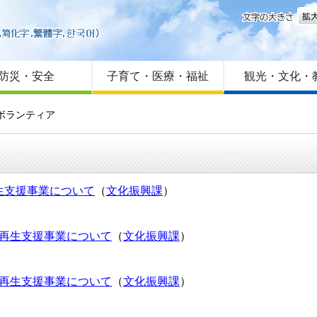
文字
はじめての方へ
Foreign language
サイトマップ
防災・安全
子育て・医療・福祉
観光・文化・
ボランティア
生支援事業について
（
文化振興課
）
・再生支援事業について
（
文化振興課
）
・再生支援事業について
（
文化振興課
）