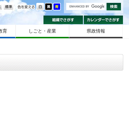
の大きさ
色を変える
組織でさがす
カ
教育
しごと・産業
県政情報