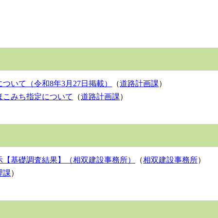
ついて（令和8年3月27日掲載）
（
道路計画課
）
ほこみち指定について
（
道路計画課
）
示【基礎調査結果】（相双建設事務所）
（
相双建設事務所
）
理課
）