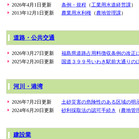
2026年4月1日更新
条例・規程
（
工業用水道経営課
）
2013年12月1日更新
農業用水利権
（
農地管理課
）
道路・公共交通
2026年3月27日更新
福島県道路占用料徴収条例の改正に
2025年2月20日更新
国道３９９号いわき駅前大通りの
河川・港湾
2026年7月2日更新
土砂災害の危険性のある区域の明
2024年6月20日更新
砂利採取法の認可手続き
（
農地管
建設業