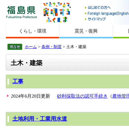
福島県
くらし・環境
震災・復興
ホーム
>
条例・制度
> 土木・建築
土木・建築
工事
2024年6月20日更新
砂利採取法の認可手続き
（
農地管
土地利用・工業用水道