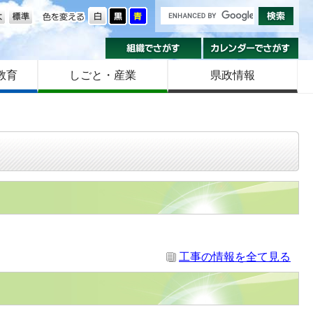
の大きさ
色を変える
組織でさがす
カ
教育
しごと・産業
県政情報
工事の情報を全て見る