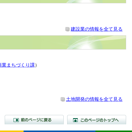
建設業の情報を全て見る
）
商業まちづくり課
）
土地開発の情報を全て見る
前のページに戻る
こ