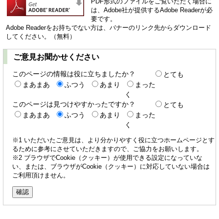
PDF形式のファイルをご覧いただく場合に
は、Adobe社が提供するAdobe Readerが必
要です。
Adobe Readerをお持ちでない方は、バナーのリンク先からダウンロード
してください。（無料）
ご意見お聞かせください
このページの情報は役に立ちましたか？
とても
まあまあ
ふつう
あまり
まった
く
このページは見つけやすかったですか？
とても
まあまあ
ふつう
あまり
まった
く
※1 いただいたご意見は、より分かりやすく役に立つホームページとす
るために参考にさせていただきますので、ご協力をお願いします。
※2 ブラウザでCookie（クッキー）が使用できる設定になっていな
い、または、ブラウザがCookie（クッキー）に対応していない場合は
ご利用頂けません。