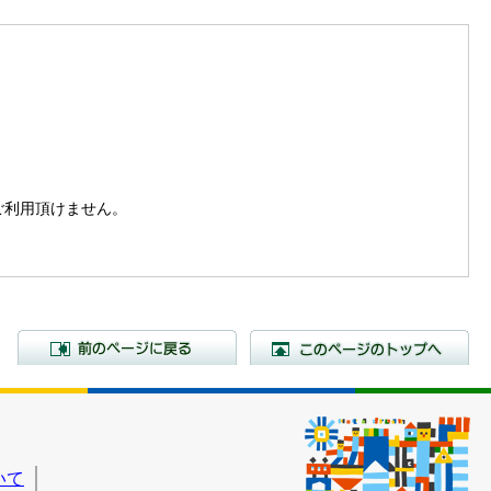
。
はご利用頂けません。
前のページに戻る
こ
いて