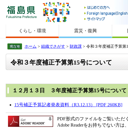
福島県
くらし・環境
震災・復興
ホーム
>
組織でさがす
>
財政課
> 令和３年度補正予算第
令和３年度補正予算第15号について
１２月１３日 ３年度補正予算第15号について
15号補正予算記者発表資料（R3.12.13） [PDF 260KB]
PDF形式のファイルをご覧いただく場合
Adobe Readerをお持ちで