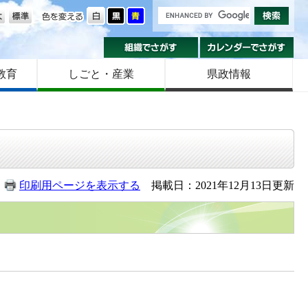
の大きさ
色を変える
組織でさがす
カ
教育
しごと・産業
県政情報
印刷用ページを表示する
掲載日：2021年12月13日更新