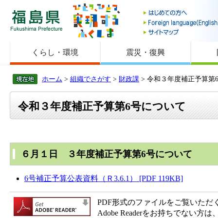
福島県
くらし・環境
震災・復興
ホーム
>
組織でさがす
>
財政課
> 令和３年度補正予算第
令和３年度補正予算第6号について
６月１日 ３年度補正予算第6号について
6号補正予算公表資料（Ｒ3.6.1） [PDF 119KB]
PDF形式のファイルをご覧いただく場合
Adobe Readerをお持ちで