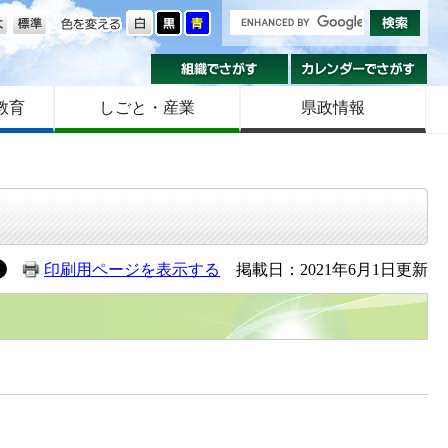
の大きさ
色を変える
組織でさがす
カ
教育
しごと・産業
県政情報
印刷用ページを表示する
掲載日：2021年6月1日更新