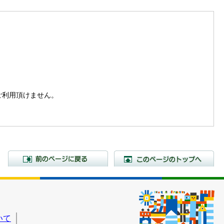
。
はご利用頂けません。
前のページに戻る
こ
いて