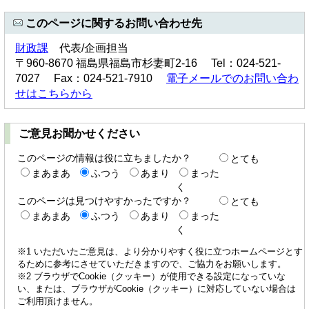
このページに関するお問い合わせ先
財政課
代表/企画担当
〒960-8670 福島県福島市杉妻町2-16 Tel：024-521-
7027 Fax：024-521-7910
電子メールでのお問い合わ
せはこちらから
ご意見お聞かせください
このページの情報は役に立ちましたか？
とても
まあまあ
ふつう
あまり
まった
く
このページは見つけやすかったですか？
とても
まあまあ
ふつう
あまり
まった
く
※1 いただいたご意見は、より分かりやすく役に立つホームページとす
るために参考にさせていただきますので、ご協力をお願いします。
※2 ブラウザでCookie（クッキー）が使用できる設定になっていな
い、または、ブラウザがCookie（クッキー）に対応していない場合は
ご利用頂けません。