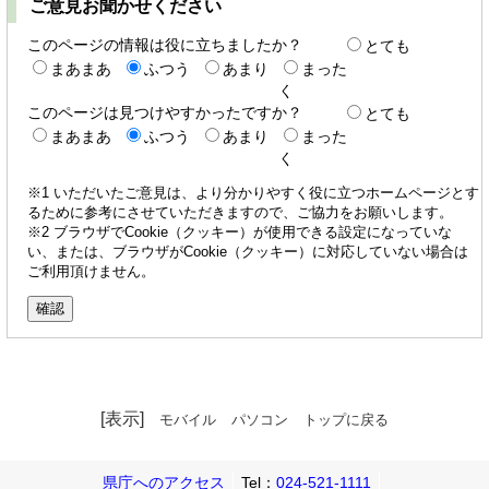
ご意見お聞かせください
このページの情報は役に立ちましたか？
とても
まあまあ
ふつう
あまり
まった
く
このページは見つけやすかったですか？
とても
まあまあ
ふつう
あまり
まった
く
※1 いただいたご意見は、より分かりやすく役に立つホームページとす
るために参考にさせていただきますので、ご協力をお願いします。
※2 ブラウザでCookie（クッキー）が使用できる設定になっていな
い、または、ブラウザがCookie（クッキー）に対応していない場合は
ご利用頂けません。
[表示]
モバイル
パソコン
トップに戻る
県庁へのアクセス
Tel：
024-521-1111