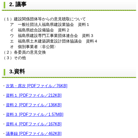
2. 議事
（１）建設関係団体等からの意見聴取について
ア 一般社団法人福島県建設業協会 資料１
イ 福島県総合設備協会 資料２
ウ 福島県建設専門工事業団体連合会 資料３
エ 福島県土木建築調査設計団体協議会 資料４
オ 個別事業者〈非公開〉
（２）各委員の意見交換
（３）その他
3.資料
・
次第・席次 [PDFファイル／76KB]
・
資料１ [PDFファイル／212KB]
・
資料２ [PDFファイル／136KB]
・
資料３ [PDFファイル／1.57MB]
・
資料４ [PDFファイル／167KB]
・
議事録 [PDFファイル／462KB]