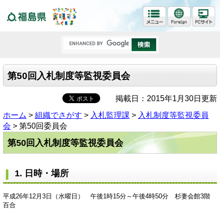
福島県
第50回入札制度等監視委員会
掲載日：2015年1月30日更新
ホーム
>
組織でさがす
>
入札監理課
>
入札制度等監視委員
会
> 第50回委員会
第50回入札制度等監視委員会
1. 日時・場所
平成26年12月3日（水曜日） 午後1時15分～午後4時50分 杉妻会館3階
百合