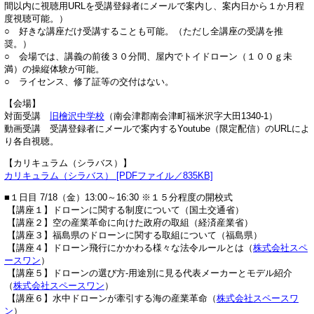
間以内に視聴用URLを受講登録者にメールで案内し、案内日から１か月程
度視聴可能。）
○ 好きな講座だけ受講することも可能。（ただし全講座の受講を推
奨。）
○ 会場では、講義の前後３０分間、屋内でトイドローン（１００ｇ未
満）の操縦体験が可能。
○ ライセンス、修了証等の交付はない。
【会場】
対面受講 ​
旧檜沢中学校
（南会津郡南会津町福米沢字大田1340-1）
動画受講 受講登録者にメールで案内するYoutube（限定配信）のURLによ
り各自視聴。
【カリキュラム（シラバス）】
カリキュラム（シラバス） [PDFファイル／835KB]
■１日目 7/18（金）13:00～16:30 ※１５分程度の開校式
【講座１】ドローンに関する制度について（国土交通省）
【講座２】空の産業革命に向けた政府の取組（経済産業省）
【講座３】福島県のドローンに関する取組について（福島県）
【講座４】ドローン飛行にかかわる様々な法令ルールとは（
株式会社スペ
ースワン
）
【講座５】ドローンの選び方-用途別に見る代表メーカーとモデル紹介
（
株式会社スペースワン
）
【講座６】水中ドローンが牽引する海の産業革命（
株式会社スペースワ
ン
）