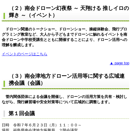
（２）南会ドローン幻夜祭 ～ 天翔ける 推しイロの
輝き ～（イベント）
ドローン関連のトークショー、ドローンショー、操縦体験会、飛行プロ
グラミング教室など、大人から子どもまでドローンに触れるイベントを南
会ドローン中学校受講生とともに開催することにより、ドローン活用への
理解を醸成します。
イベントのページはこちら
▲ page top
（３）南会津地方ドローン活用等に関する広域連
携会議（会議）
管内関係団体による会議を開催し、ドローンの活用方策を共有・検討し
ながら、飛行練習場や安全対策等について広域的に調整します。
第１回会議
日時 令和７年６月２３日（月）１１：００～
場所 福島県南会津地方振興局 ２階会議室