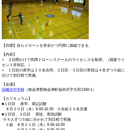
【目標】自らドローンを安全かつ円滑に操縦できる。
【内容】
​○ ３日間かけて民間ドローンスクールのライセンスを取得。（国家ライ
センス非対応。）
○ １日目の座学は２０名合同。２日目・３日目の実技は４名ずつ５組に
分けて別日程で実施。
【会場】
旧檜沢中学校
（南会津郡南会津町福米沢字大田1340-1）
【カリキュラム】
■１日目 座学、筆記試験
​ ８月２０日（水）9:00-16:30 ※全組２０名共通
■２日目、３日目 実技、実技試験
​ ※４人ずつ５組に分かれて別日程で実施
１組 ８月２１日（木）9:00-16:00
８月２２日（金）9:00-16:00