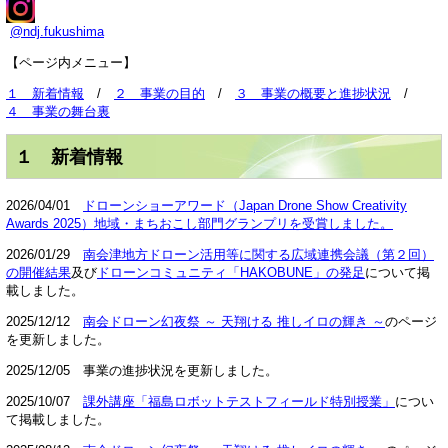
@ndj.fukushima
【ページ内メニュー】
１ 新着情報
/
２ 事業の目的
/
３ 事業の概要と進捗状況
/
４
事業の舞台裏
１ 新着情報
2026/04/01
ドローンショーアワード（Japan Drone Show Creativity
Awards 2025）地域・まちおこし部門グランプリを受賞しました。
2026/01/29
南会津地方ドローン活用等に関する広域連携会議（第２回）
の開催結果
及び
ドローンコミュニティ「HAKOBUNE」の発足
について掲
載しました。
2025/12/12
南会ドローン幻夜祭 ～ 天翔ける 推しイロの輝き ～
のページ
を更新しました。
2025/12/05 事業の進捗状況を更新しました。
2025/10/07
課外講座「福島ロボットテストフィールド特別授業」
につい
て掲載しました。