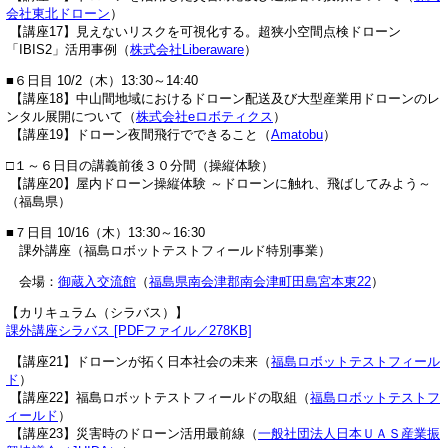
会社東北ドローン
）
【講座17】見えないリスクを可視化する。超狭小空間点検ドローン
「IBIS2」活用事例（
株式会社Liberaware
）
■６日目 10/2（木）13:30～14:40
【講座18】中山間地域におけるドローン配送及び大型産業用ドローンのレ
ンタル展開について（
株式会社eロボティクス
）
【講座19】ドローン夜間飛行でできること（
Amatobu
）
□１～６日目の講義前後３０分間（操縦体験）
【講座20】屋内ドローン操縦体験 ～ドローンに触れ、飛ばしてみよう～
（福島県）
■
７日目 10/16（木）13:30～16:30
課外講座（福島ロボットテストフィールド特別事業）
会場：
御蔵入交流館
（
福島県南会津郡南会津町田島宮本東22
）
【カリキュラム（シラバス）】
課外講座シラバス [PDFファイル／278KB]
【講座21】ドローンが拓く日本社会の未来（
福島ロボットテストフィール
ド
）
【講座22】福島ロボットテストフィールドの取組（
福島ロボットテストフ
ィールド
）
【講座23】災害時のドローン活用最前線（
一般社団法人日本ＵＡＳ産業振