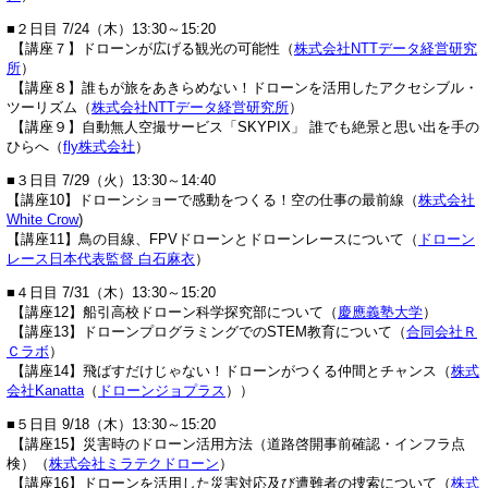
■２日目 7/24（木）13:30～15:20
【講座７】ドローンが広げる観光の可能性（
株式会社NTTデータ経営研究
所
）
【講座８】誰もが旅をあきらめない！ドローンを活用したアクセシブル・
ツーリズム（
株式会社NTTデータ経営研究所
）
【講座９】自動無人空撮サービス「SKYPIX」 誰でも絶景と思い出を手の
ひらへ（
fly株式会社
）
■３日目 7/29（火）13:30～14:40
【講座10】ドローンショーで感動をつくる！空の仕事の最前線（
株式会社
White Crow
)
【講座11】鳥の目線、FPVドローンとドローンレースについて（
ドローン
レース日本代表監督 白石麻衣
）
■４日目 7/31（木）13:30～15:20
【講座12】船引高校ドローン科学探究部について（
慶應義塾大学
）
【講座13】ドローンプログラミングでのSTEM教育について（
合同会社Ｒ
Ｃラボ
）
【講座14】飛ばすだけじゃない！ドローンがつくる仲間とチャンス（
株式
会社Kanatta
（
ドローンジョプラス
））
■５日目 9/18（木）13:30～15:20
【講座15】災害時のドローン活用方法（道路啓開事前確認・インフラ点
検）（
株式会社ミラテクドローン
）
【講座16】ドローンを活用した災害対応及び遭難者の捜索について（
株式