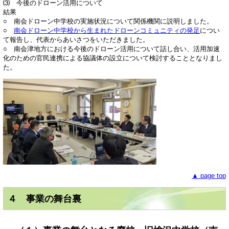
⑶ 今後のドローン活用について
結果
○ 南会ドローン中学校の実施状況について関係機関に説明しました。
○
南会ドローン中学校から生まれたドローンコミュニティの発足
につい
て報告し、代表からあいさつをいただきました。
○ 南会津地方における今後のドローン活用について話し合い、活用加速
化のための官民連携による協議体の設立について検討することとなりまし
た。
▲ page top
４ 事業の舞台裏