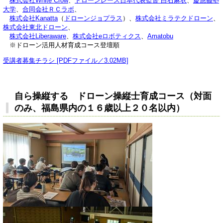
株式会社White Crow
、​
ドローンレース日本代表監督 白石麻衣
、
慶應義塾
大学
、
合同会社ＲＣラボ
、
株式会社Kanatta
（
ドローンジョプラス
）、
株式会社ミラテクドローン
、
株式会社東北ドローン
、​​
株式会社Liberaware
、
株式会社eロボティクス
、​
Amatobu
※ドローン活用人材育成コース登壇順
受講者募集チラシ [PDFファイル／3.02MB]
自ら
操縦する ドローン操縦士育成コース（対面
のみ、福島県内の１６歳以上２０名以内）