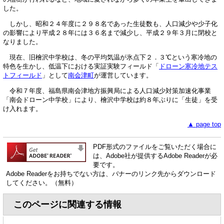
した。
しかし、昭和２４年度に２９８名であった生徒数も、人口減少や少子化
の影響により平成２８年には３６名まで減少し、平成２９年３月に閉校と
なりました。
現在、旧檜沢中学校は、冬の平均気温が氷点下２．３℃という寒冷地の
特色を生かし、低温下における実証実験フィールド「
ドローン寒冷地テス
トフィールド
」として
南会津町
が運営しています。
令和７年度、福島県南会津地方振興局による人口減少対策加速化事業
「南会ドローン中学校」により、檜沢中学校は約８年ぶりに「生徒」を受
け入れます。
▲ page top
PDF形式のファイルをご覧いただく場合に
は、Adobe社が提供するAdobe Readerが必
要です。
Adobe Readerをお持ちでない方は、バナーのリンク先からダウンロード
してください。（無料）
このページに関連する情報