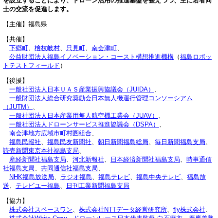
を設立することにより、ドローン活用の推進基盤を整えつつ、主に若者同
士の交流を促進します。
【主催】福島県
【共催】
下郷町
、
檜枝岐村
、
只見町
、
南会津町
、
公益財団法人福島イノベーション・コースト構想推進機構
（
福島ロボッ
トテストフィールド
）
【後援】
一般社団法人日本ＵＡＳ産業振興協議会（JUIDA）
、
一般財団法人総合研究奨励会日本無人機運行管理コンソーシアム
（JUTM）
、
一般社団法人日本産業用無人航空機工業会（JUAV）
、
一般社団法人ドローンサービス推進協議会（DSPA）
、
南会津地方広域市町村圏組合
、
福島民報社
、
福島民友新聞社
、
朝日新聞福島総局
、
毎日新聞福島支局
、
読売新聞東京本社福島支局
、
産経新聞社福島支局
、
河北新報社
、
日本経済新聞社福島支局
、
時事通信
社福島支局
、
共同通信社福島支局
、
NHK福島放送局
、
ラジオ福島
、
福島テレビ
、
福島中央テレビ
、
福島放
送
、
テレビユー福島
、
日刊工業新聞福島支局
【協力】
株式会社スペースワン
、
株式会社NTTデータ経営研究所
、
fly株式会社
、