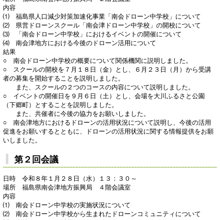
内容
⑴ 福島県人口減少対策加速化事業「南会ドローン中学校」について
⑵ 県営ドローンスクール「南会津ドローン中学校」の開校について
⑶ 「南会ドローン中学校」におけるイベントの開催について
⑷ 南会津地方における今後のドローン活用について
結果
○ 南会ドローン中学校の概要について関係機関に説明しました。
○ スクールの開校を７月１８日（金）とし、６月２３日（月）から受講
者の募集を開始することを説明しました。
また、スクールの２つのコースの内容について説明しました。
○ イベントの開催日を９月６日（土）とし、会場を大川ふるさと公園
（下郷町）とすることを説明しました。
また、共催者に今後の協力をお願いしました。
○ 南会津地方におけるドローンの活用状況について説明し、今後の活用
促進をお願いするとともに、ドローンの活用状況に関する情報提供をお願
いしました。
第２回会議
日時 令和８年１月２８日（水）１３：３０～
場所 福島県南会津地方振興局 ４階会議室
内容
⑴ 南会ドローン中学校の実施状況について
⑵ 南会ドローン中学校から生まれたドローンコミュニティについて