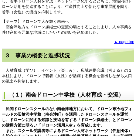
し、若手ドローン人材を育成・ネットワーク化するとともに、地域内のド
ローン活用を促進することにより、生産性向上や新たな事業展開を図り、
若手（女性）の流出を抑制します。
【テーマ】ドローンで人が輝く未来へ
南会津地方をドローン操縦士の交流の場とすることにより、人や事業を
呼び込める元気な地域にしたいとの想いを込めました。
▲ page top
３ 事業の概要と進捗状況
人材育成（学び）、イベント（楽しみ）、広域連携会議（考える）の３
本柱により、ドローンで若者（女性）が活躍する機会を創出しながら人口
の流出を抑制します。
（１）南会ドローン中学校（人材育成・交流）
民間ドローンスクールのない南会津地方において、ドローン寒冷地フィ
ールドの旧檜沢中学校（南会津町）を活用したドローンスクールを運営
し、ドローンに関する知識と技術を有する「ドローン操縦士」とドローン
の活用方策に明るい「ドローン活用人材」を育成します。
また、スクール受講者等によるドローン人材ネットワーク（任意団体）