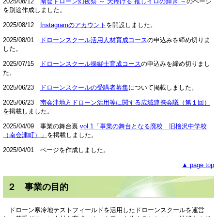
2025/08/12
南会ドローン幻夜祭 ～ 天翔ける 推しイロの輝き ～
のページ
を別途作成しました。
2025/08/12
Instagramのアカウント
を開設しました。
2025/08/01
ドローンスクール活用人材育成コース
の申込みを締め切りま
した。
2025/07/15
ドローンスクール操縦士育成コース
の申込みを締め切りまし
た。
2025/06/23
ドローンスクールの受講者募集
について掲載しました。
2025/06/23
南会津地方ドローン活用等に関する広域連携会議（第１回）
を掲載しました。
2025/04/09 事業の舞台裏
vol.1「事業の舞台となる廃校 旧檜沢中学校
（南会津町）」
を掲載しました。
2025/04/01 ページを作成しました。
▲ page top
２ 事業の目的
ドローン寒冷地テストフィールドを活用したドローンスクールを運営