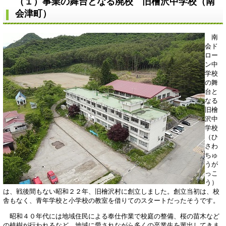
（１）事業の舞台となる廃校 旧檜沢中学校（南
会津町）
南
会ド
ロー
ン中
学校
の舞
台と
なる
旧檜
沢中
学校
（ひ
さわ
ちゅ
うが
っこ
う）
は、戦後間もない昭和２２年、旧檜沢村に創立しました。創立当初は、校
舎もなく、青年学校と小学校の教室を借りてのスタートだったそうです。
昭和４０年代には地域住民による奉仕作業で校庭の整備、桜の苗木など
の植樹が行われるなど、地域に愛されながら多くの卒業生を輩出してきま