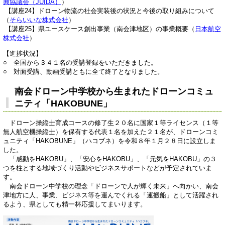
興協議会（JUIDA）
）
【講座24】ドローン物流の社会実装後の状況と今後の取り組みについて
（
そらいいな株式会社
）
【講座25】県ユースケース創出事業（南会津地区）の事業概要（
日本航空
株式会社
）
【進捗状況】
○ 全国から３４１名の受講登録をいただきました。
○ 対面受講、動画受講ともに全て終了となりました。
南会ドローン中学校から生まれたドローンコミュ
ニティ「HAKOBUNE」
ドローン操縦士育成コースの修了生２０名に国家１等ライセンス（１等
無人航空機操縦士）を保有する代表１名を加えた２１名が、ドローンコミ
ュニティ「HAKOBUNE」（ハコブネ）を令和８年１月２８日に設立しま
した。
「感動をHAKOBU」、「安心をHAKOBU」、「元気をHAKOBU」の３
つを柱とする地域づくり活動やビジネスサポートなどが予定されていま
す。
南会ドローン中学校の理念「ドローンで人が輝く未来」へ向かい、南会
津地方に人、事業、ビジネス等を運んでくれる「運搬船」として活躍され
るよう、県としても精一杯応援してまいります。