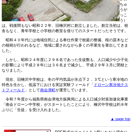
ちゅ
うが
っこ
う）
は、戦後間もない昭和２２年、旧檜沢村に創立しました。創立当初は、校
舎もなく、青年学校と小学校の教室を借りてのスタートだったそうです。
昭和４０年代には地域住民による奉仕作業で校庭の整備、桜の苗木など
の植樹が行われるなど、地域に愛されながら多くの卒業生を輩出してきま
した。
しかし、昭和２４年度に２９８名であった生徒数も、人口減少や少子化
の影響により平成２８年には３６名まで減少し、平成２９年３月に閉校と
なりました。
現在、旧檜沢中学校は、冬の平均気温が氷点下２．３℃という寒冷地の
特色を生かし、低温下における実証実験フィールド「
ドローン寒冷地テス
トフィールド
」として
南会津町
が運営しています。
令和７年度から福島県南会津地方振興局による人口減少対策加速化事業
「南会ドローン中学校」がスタートしたことにより、檜沢中学校は約８年
ぶりに「生徒」を受け入れました。
▲ page top