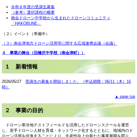
令和８年度の受講生募集
（参考）選択課程の概要
南会ドローン中学校から生まれたドローンコミュニティ
「HAKOBUNE」
（２）イベント（準備中）
（３）南会津地方ドローン活用等に関する広域連携会議（会議）
４
事業の舞台
（旧檜沢中学校（南会津町））
１ 新着情報
2026/05/27
受講生の募集を開始しました。（申込期限：06/11（木）16
時）
▲ page top
２ 事業の目的
ドローン寒冷地テストフィールドを活用したドローンスクールを運営
し、若手ドローン人材を育成・ネットワーク化するとともに、地域内のド
ローン活用を促進することにより、生産性向上や新たな事業展開を図り、