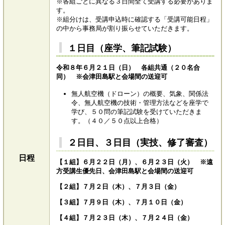
※各組ごとに異なる３日間全て受講する必要がありま
す。
※組分けは、受講申込時に確認する「受講可能日程」
の中から事務局が割り振らせていただきます。
１日目（座学、筆記試験）
令和８年６月２１日（日） 各組共通（２０名合
同） ※会津田島駅と会場間の送迎可
無人航空機（ドローン）の概要、気象、関係法
令、無人航空機の技術・管理方法などを座学で
学び、５０問の筆記試験を受けていただきま
す。（４０／５０点以上合格）
２日目、３日目（実技、修了審査）
日程
【１組】６月２２日（月）、６月２３日（火） ※遠
方受講生優先日、会津田島駅と会場間の送迎可
【２組】７月２日（木）、７月３日（金）
【３組】７月９日（木）、７月１０日（金）
【４組】７月２３日（木）、７月２４日（金）