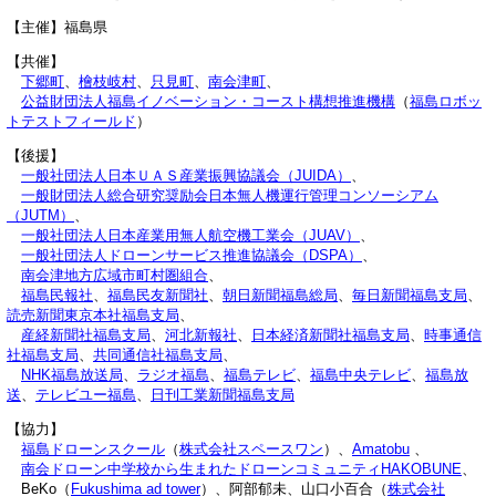
【主催】福島県
【共催】
下郷町
、
檜枝岐村
、
只見町
、
南会津町
、
公益財団法人福島イノベーション・コースト構想推進機構
（
福島ロボッ
トテストフィールド
）
【後援】
一般社団法人日本ＵＡＳ産業振興協議会（JUIDA）
、
一般財団法人総合研究奨励会日本無人機運行管理コンソーシアム
（JUTM）
、
一般社団法人日本産業用無人航空機工業会（JUAV）
、
一般社団法人ドローンサービス推進協議会（DSPA）
、
南会津地方広域市町村圏組合
、
福島民報社
、
福島民友新聞社
、
朝日新聞福島総局
、
毎日新聞福島支局
、
読売新聞東京本社福島支局
、
産経新聞社福島支局
、
河北新報社
、
日本経済新聞社福島支局
、
時事通信
社福島支局
、
共同通信社福島支局
、
NHK福島放送局
、
ラジオ福島
、
福島テレビ
、
福島中央テレビ
、
福島放
送
、
テレビユー福島
、
日刊工業新聞福島支局
【協力】
福島ドローンスクール
（
株式会社スペースワン
）、​
Amatobu
、
南会ドローン中学校から生まれたドローンコミュニティHAKOBUNE
、
BeKo（
Fukushima ad tower
）、阿部郁未、山口小百合（
株式会社