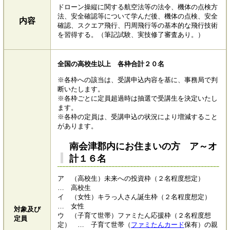
ドローン操縦に関する航空法等の法令、機体の点検方
法、安全確認等について学んだ後、機体の点検、安全
内容
確認、スクエア飛行、円周飛行等の基本的な飛行技術
を習得する。（筆記試験、実技修了審査あり。）
全国の高校生以上 各枠合計２０名
※各枠への該当は、受講申込内容を基に、事務局で判
断いたします。
※各枠ごとに定員超過時は抽選で受講生を決定いたし
ます。
※各枠の定員は、受講申込の状況により増減すること
があります。
南会津郡内にお住まいの方 ア～オ
計１６名
​ア （高校生）未来への投資枠（２名程度想定）
… 高校生
​イ （女性）キラっ人さん誕生枠（２名程度想定）
… 女性
対象及び
​ウ （子育て世帯）ファミたん応援枠（２名程度想
定員
定） … 子育て世帯（
ファミたんカード
保有）の親