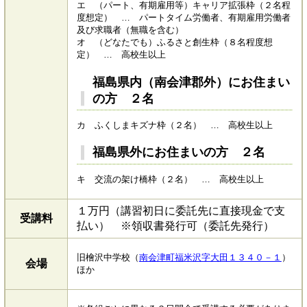
​エ （パート、有期雇用等）キャリア拡張枠（２名程
度想定） … パートタイム労働者、有期雇用労働者
及び求職者（無職を含む）
​オ （どなたでも）ふるさと創生枠（８名程度想
定） … 高校生以上
福島県内（南会津郡外）にお住まい
の方 ２名
カ ふくしまキズナ枠（２名） … 高校生以上
福島県外にお住まいの方 ２名
キ 交流の架け橋枠（２名） … 高校生以上
１万円（講習初日に委託先に直接現金で支
受講料
払い） ※領収書発行可（委託先発行）
旧檜沢中学校（
南会津町福米沢字大田１３４０－１
）
会場
ほか