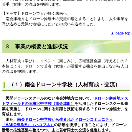
若手（女性）の流出を抑制します。
【テーマ】ドローンで人が輝く未来へ
南会津地方をドローン操縦士の交流の場とすることにより、人や事業を
呼び込める元気な地域にしたいとの想いを込めました。
▲ page top
３ 事業の概要と進捗状況
人材育成（学び）、イベント（楽しみ）、広域連携会議（考える）の３
本柱により、ドローンで若者（女性）が活躍する機会を創出しながら人口
の流出を抑制します。
（１）南会ドローン中学校（人材育成・交流）
民間ドローンスクールのない南会津地方において、
ドローン寒冷地テス
トフィールドの旧檜沢中学校（南会津町）
を活用したドローンスクール事
業を実施し、ドローンに関する知識と技術を有する「ドローン操縦士」を
育成します。
また、
南会ドローン中学校から生まれたドローンコミュニティ
「HAKOBUNE」（ハコブネ）
の活動を後押しすることにより、ドローン
活用の推進基盤を整えつつ、主に若者同士の交流を促進します。