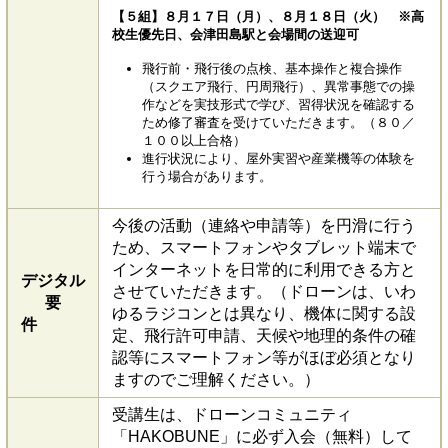
【５組】８月１７日（月）、８月１８日（火） ※高
校生優先日、会津田島駅と会場間の送迎可
飛行前・飛行後の点検、基本操作と複合操作
（スクエア飛行、円周飛行）、異常事態での操
作などを実技形式で学び、習得状況を確認する
ため修了審査を受けていただきます。（８０／
１００以上合格）
進行状況により、屋外実習や産業機等の体験を
行う場合があります。
今後の活動（連絡や申請等）を円滑に行う
ため、スマートフォンやタブレット端末で
インターネットを日常的に利用できる方と
デジタル
させていただきます。（ドローンは、いわ
要
ゆるラジコンとは異なり、機体に関する設
件
定、飛行許可申請、天候や地理的条件の確
認等にスマートフォン等がほぼ必須となり
ますのでご理解ください。）
受講生は、ドローンコミュニティ
「HAKOBUNE」に必ず入会（無料）して