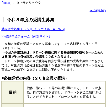
Focus
）、タマサカリョウタ
▲ page top
令和８年度の受講生募集
受講者生募集チラシ [PDFファイル／4.07MB]
>>受講申込フォーム（外部サイト）
・令和８年度の受講生２０名を募集します。（申込期限：６月１１日
（木）１６時）
・今回の募集対象は、ドローン操縦に関する基礎知識や技術を一人当たり
３日間で学ぶ必修課程の受講生２０名となります。
・ドローン操縦技術の高度化等を目指す選択課程の受講生募集につきまし
ては、対象の方（必修課程受講生２０名及び令和７年度のドローン操縦士
育成コース修了生２０名）に別途ご案内いたします。
■必修課程の内容（２０名全員が受講）
機体、飛行ルール等の基礎知識に加え、ドローンの点
目的
検、操作方法等を習得し、ドローンを安全に飛行させ
ることができる人材（ドローン人材）を育成する。