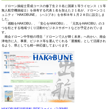
ドローン操縦士育成コースの修了生２０名に国家１等ライセンス（１等
無人航空機操縦士）を保有する代表１名を加えた２１名が、ドローンコミ
ュニティ「HAKOBUNE」（ハコブネ）を令和８年１月２８日に設立しま
した。
「感動をHAKOBU」、「安心をHAKOBU」、「元気をHAKOBU」の３
つを柱とする地域づくり活動やビジネスサポートなどが予定されていま
す。
南会ドローン中学校の理念「ドローンで人が輝く未来」へ向かい、南会
津地方に人、事業、ビジネス等を運んでくれる「運搬船」として活躍され
るよう、県としても精一杯応援してまいります。
HAKOBUNE説明資料 [PDFファイル／2.05MB]