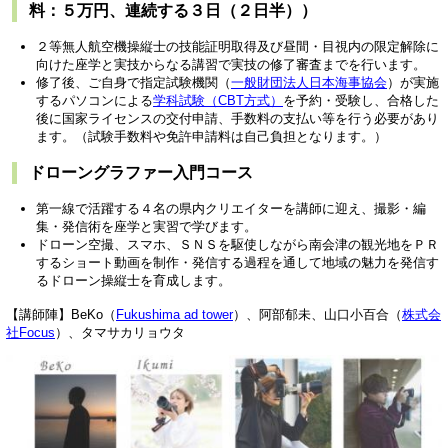
料：５万円、連続する３日（２日半））
２等無人航空機操縦士の技能証明取得及び昼間・目視内の限定解除に
向けた座学と実技からなる講習で実技の修了審査までを行います。
修了後、ご自身で指定試験機関（
一般財団法人日本海事協会
）が実施
するパソコンによる
学科試験（CBT方式）
を予約・受験し、合格した
後に国家ライセンスの交付申請、手数料の支払い等を行う必要があり
ます。（試験手数料や免許申請料は自己負担となります。）
ドローングラファー入門コース
第一線で活躍する４名の県内クリエイターを講師に迎え、撮影・編
集・発信術を座学と実習で学びます。
ドローン空撮、スマホ、ＳＮＳを駆使しながら南会津の観光地をＰＲ
するショート動画を制作・発信する過程を通して地域の魅力を発信す
るドローン操縦士を育成します。
【講師陣】BeKo（
Fukushima ad tower
）、阿部郁未、山口小百合（
株式会
社Focus
）、タマサカリョウタ