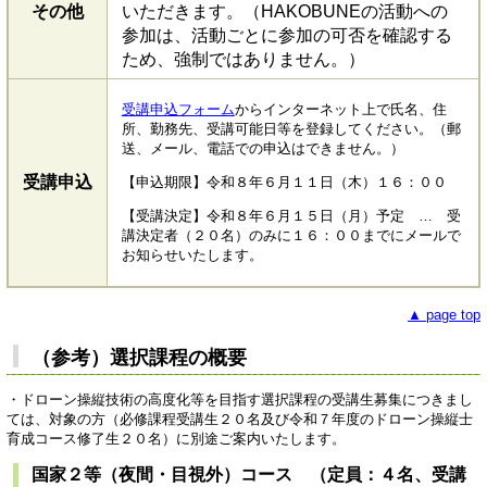
その他
いただきます。（HAKOBUNEの活動への
参加は、活動ごとに参加の可否を確認する
ため、強制ではありません。）
受講申込フォーム
からインターネット上で氏名、住
所、勤務先、受講可能日等を登録してください。（郵
送、メール、電話での申込はできません。）
受講申込
【申込期限】令和８年６月１１日（木）１６：００
【受講決定】令和８年６月１５日（月）予定 … 受
講決定者（２０名）のみに１６：００までにメールで
お知らせいたします。
▲ page top
（参考）選択課程の概要
・ドローン操縦技術の高度化等を目指す選択課程の受講生募集につきまし
ては、対象の方（必修課程受講生２０名及び令和７年度のドローン操縦士
育成コース修了生２０名）に別途ご案内いたします。
国家２等（夜間・目視外）コース （定員：４名、受講