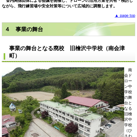
管内関係団体による会議を開催し、ドローンの活用方策を共有・検討し
ながら、飛行練習場や安全対策等について広域的に調整します。
▲ page top
４ 事業の舞台
事業の舞台となる廃校 旧檜沢中学校（南会津
町）
南
会ド
ロー
ン中
学校
の舞
台と
なる
旧檜
沢中
学校
（ひ
さわ