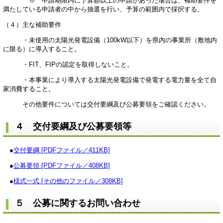
※ 申請期限内に予算額以上の申請があった場合は、補助要件を
満たしている申請者の中から抽選を行い、予算の範囲内で採択する。
（４）主な補助要件
・未使用の太陽光発電設備（100kW以下）を県内の事業所（敷地内
に限る）に導入すること。
・FIT、FIPの認定を取得しないこと。
・本事業により導入する太陽光発電設備で発電する電力量を全て自
家消費すること。
その他要件については交付要綱及び公募要領をご確認ください。
４ 交付要綱及び公募要領等
●
交付要綱 [PDFファイル／411KB]
●
公募要領 [PDFファイル／408KB]
●
様式一式 [その他のファイル／308KB]
５ 公募に関するお問い合わせ