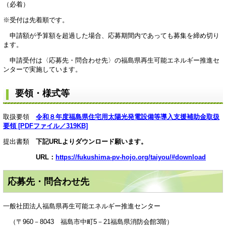
（必着）
※受付は先着順です。
申請額が予算額を超過した場合、応募期間内であっても募集を締め切り
ます。
申請受付は〈応募先・問合わせ先〉の福島県再生可能エネルギー推進セ
ンターで実施しています。
要領・様式等
取扱要領
令和８年度福島県住宅用太陽光発電設備等導入支援補助金取扱
要領 [PDFファイル／319KB]
提出書類
下記URLよりダウンロード願います。
URL：
https://fukushima-pv-hojo.org/taiyou/#download
応募先・問合わせ先
一般社団法人福島県再生可能エネルギー推進センター
（〒960－8043 福島市中町5－21福島県消防会館3階）