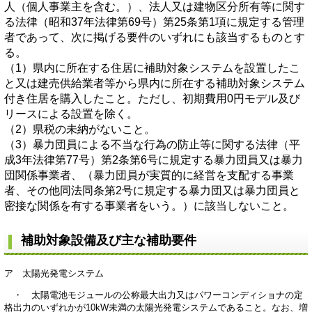
人（個人事業主を含む。）、法人又は建物区分所有等に関す
る法律（昭和37年法律第69号）第25条第1項に規定する管理
者であって、次に掲げる要件のいずれにも該当するものとす
る。
（1）県内に所在する住居に補助対象システムを設置したこ
と又は建売供給業者等から県内に所在する補助対象システム
付き住居を購入したこと。ただし、初期費用0円モデル及び
リースによる設置を除く。
（2）県税の未納がないこと。
（3）暴力団員による不当な行為の防止等に関する法律（平
成3年法律第77号）第2条第6号に規定する暴力団員又は暴力
団関係事業者、（暴力団員が実質的に経営を支配する事業
者、その他同法同条第2号に規定する暴力団又は暴力団員と
密接な関係を有する事業者をいう。）に該当しないこと。
補助対象設備及び主な補助要件
ア 太陽光発電システム
・ 太陽電池モジュールの公称最大出力又はパワーコンディショナの定
格出力のいずれかが10kW未満の太陽光発電システムであること。なお、増