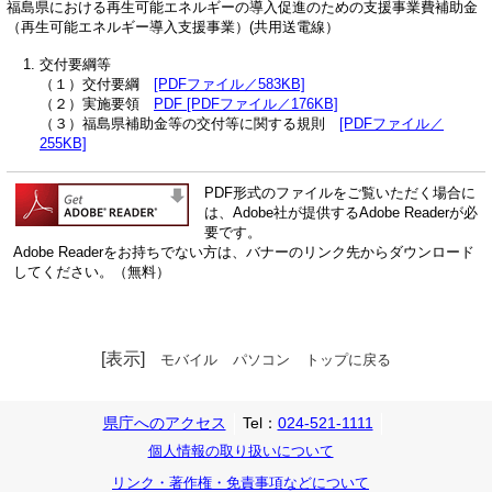
福島県における再生可能エネルギーの導入促進のための支援事業費補助金
（再生可能エネルギー導入支援事業）(共用送電線）
交付要綱等
（１）交付要綱
[PDFファイル／583KB]
（２）実施要領
PDF [PDFファイル／176KB]
（３）福島県補助金等の交付等に関する規則
[PDFファイル／
255KB]
PDF形式のファイルをご覧いただく場合に
は、Adobe社が提供するAdobe Readerが必
要です。
Adobe Readerをお持ちでない方は、バナーのリンク先からダウンロード
してください。（無料）
[表示]
モバイル
パソコン
トップに戻る
県庁へのアクセス
Tel：
024-521-1111
個人情報の取り扱いについて
リンク・著作権・免責事項などについて