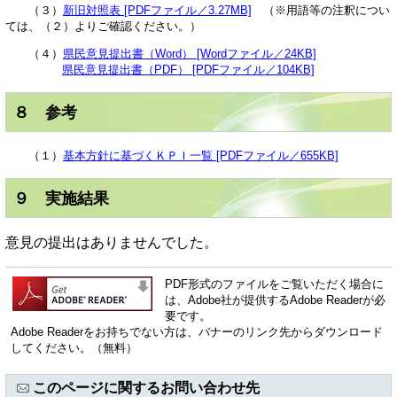
（３）
新旧対照表 [PDFファイル／3.27MB]
（※用語等の注釈につい
ては、（２）よりご確認ください。）
（４）
県民意見提出書（Word） [Wordファイル／24KB]
県民意見提出書（PDF） [PDFファイル／104KB]
８ 参考
（１）
基本方針に基づくＫＰＩ一覧 [PDFファイル／655KB]
９ 実施結果
意見の提出はありませんでした。
PDF形式のファイルをご覧いただく場合に
は、Adobe社が提供するAdobe Readerが必
要です。
Adobe Readerをお持ちでない方は、バナーのリンク先からダウンロード
してください。（無料）
このページに関するお問い合わせ先