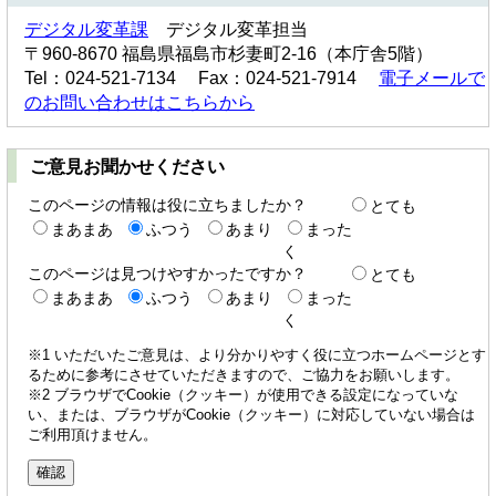
デジタル変革課
デジタル変革担当
〒960-8670 福島県福島市杉妻町2-16（本庁舎5階）
Tel：024-521-7134 Fax：024-521-7914
電子メールで
のお問い合わせはこちらから
ご意見お聞かせください
このページの情報は役に立ちましたか？
とても
まあまあ
ふつう
あまり
まった
く
このページは見つけやすかったですか？
とても
まあまあ
ふつう
あまり
まった
く
※1 いただいたご意見は、より分かりやすく役に立つホームページとす
るために参考にさせていただきますので、ご協力をお願いします。
※2 ブラウザでCookie（クッキー）が使用できる設定になっていな
い、または、ブラウザがCookie（クッキー）に対応していない場合は
ご利用頂けません。