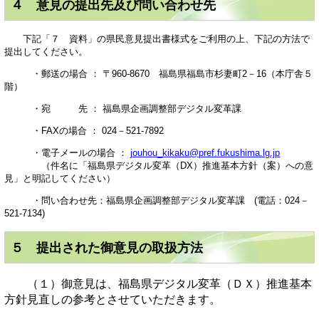
４ 意見の提出先及び問い合わせ先
下記「７ 資料」の県民意見提出書様式をご利用の上、下記の方法で
提出してください。
・郵送の場合 ： 〒960-8670 福島県福島市杉妻町2－16（本庁舎５
階）
・宛 先 ： 福島県企画調整部デジタル変革課
・FAXの場合 ： 024－521-7892
・電子メールの場合 ：
jouhou_kikaku@pref.fukushima.lg.jp
（件名に「福島県デジタル変革（DX）推進基本方針（案）への意
見」と明記してください）
・問い合わせ先：福島県企画調整部デジタル変革課 (電話：024－
521-7134)
５ 提出された御意見の取扱方法
（１）御意見は、福島県デジタル変革（ＤＸ）推進基本
方針見直しの参考とさせていただきます。