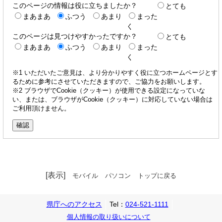
このページの情報は役に立ちましたか？
とても
まあまあ
ふつう
あまり
まった
く
このページは見つけやすかったですか？
とても
まあまあ
ふつう
あまり
まった
く
※1 いただいたご意見は、より分かりやすく役に立つホームページとす
るために参考にさせていただきますので、ご協力をお願いします。
※2 ブラウザでCookie（クッキー）が使用できる設定になっていな
い、または、ブラウザがCookie（クッキー）に対応していない場合は
ご利用頂けません。
[表示]
モバイル
パソコン
トップに戻る
県庁へのアクセス
Tel：
024-521-1111
個人情報の取り扱いについて