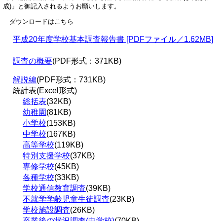
成)」と御記入されるようお願いします。
ダウンロードはこちら
平成20年度学校基本調査報告書 [PDFファイル／1.62MB]
調査の概要
(PDF形式：371KB)
解説編
(PDF形式：731KB)
統計表(Excel形式)
総括表
(32KB)
幼稚園
(81KB)
小学校
(153KB)
中学校
(167KB)
高等学校
(119KB)
特別支援学校
(37KB)
専修学校
(45KB)
各種学校
(33KB)
学校通信教育調査
(39KB)
不就学学齢児童生徒調査
(23KB)
学校施設調査
(26KB)
卒業後の状況調査(中学校)
(70KB)