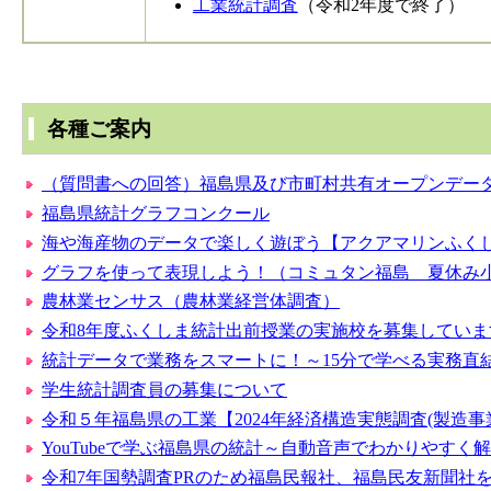
工業統計調査
（令和2年度で終了）
各種ご案内
（質問書への回答）福島県及び市町村共有オープンデー
福島県統計グラフコンクール
海や海産物のデータで楽しく遊ぼう【アクアマリンふく
グラフを使って表現しよう！（コミュタン福島 夏休み
農林業センサス（農林業経営体調査）
令和8年度ふくしま統計出前授業の実施校を募集していま
統計データで業務をスマートに！～15分で学べる実務直
学生統計調査員の募集について
令和５年福島県の工業【2024年経済構造実態調査(製造
YouTubeで学ぶ福島県の統計～自動音声でわかりやすく
令和7年国勢調査PRのため福島民報社、福島民友新聞社