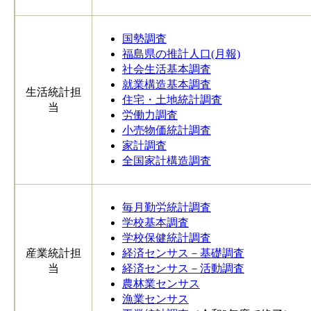
国勢調査
福島県の推計人口(月報)
社会生活基本調査
就業構造基本調査
生活統計担
住宅・土地統計調査
当
労働力調査
小売物価統計調査
家計調査
全国家計構造調査
毎月勤労統計調査
学校基本調査
学校保健統計調査
産業統計担
経済センサス－基礎調査
当
経済センサス－活動調査
農林業センサス
漁業センサス