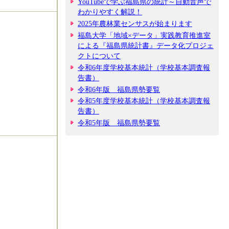
YouTubeで学ぶ福島県の統計～自動音声で
わかりやすく解説！
2025年農林業センサスが始まります
福島大学「地域×データ」実践教育推進室
による『福島県統計書』データ化プロジェ
クトについて
令和6年度学校基本統計（学校基本調査報
告書）
令和6年版 福島県勢要覧
令和5年度学校基本統計（学校基本調査報
告書）
令和5年版 福島県勢要覧