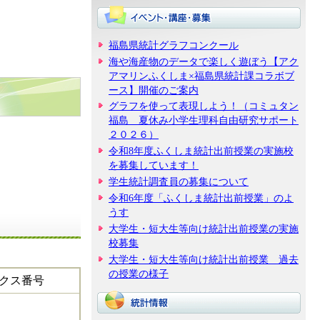
福島県統計グラフコンクール
海や海産物のデータで楽しく遊ぼう【アク
アマリンふくしま×福島県統計課コラボブ
ース】開催のご案内
グラフを使って表現しよう！（コミュタン
福島 夏休み小学生理科自由研究サポート
２０２６）
令和8年度ふくしま統計出前授業の実施校
を募集しています！
学生統計調査員の募集について
令和6年度「ふくしま統計出前授業」のよ
うす
大学生・短大生等向け統計出前授業の実施
校募集
大学生・短大生等向け統計出前授業 過去
の授業の様子
ックス番号