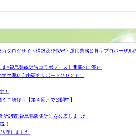
タカタログサイト構築及び保守・運用業務公募型プロポーザル
しま×福島県統計課コラボブース】開催のご案内
小学生理科自由研究サポート２０２６）
す！
結ミニ研修～【第４回まで公開中】
事業所調査)福島県版集計】を公表しました
解説！
を訪問しました