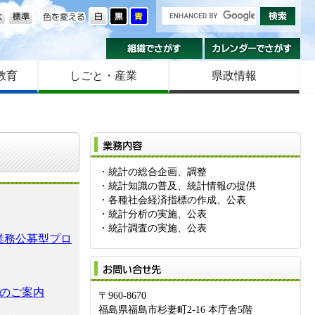
の大きさ
色を変える
組織でさがす
カ
教育
しごと・産業
県政情報
業
・統計の総合企画、調整
・統計知識の普及、統計情報の提供
・各種社会経済指標の作成、公表
・統計分析の実施、公表
・統計調査の実施、公表
業務公募型プロ
お
のご案内
〒960-8670
福島県福島市杉妻町2-16 本庁舎5階