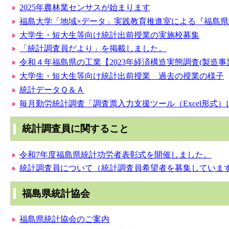
2025年農林業センサスが始まります
福島大学「地域×データ」実践教育推進室による『福島
大学生・短大生等向け統計出前授業の実施校募集
「統計調査員だより」を掲載しました。
令和４年福島県の工業【2023年経済構造実態調査(製造
大学生・短大生等向け統計出前授業 過去の授業の様子
統計データＱ＆Ａ
毎月勤労統計調査「調査票入力支援ツール（Excel形式
統計調査員に関すること
令和7年度福島県統計功労者表彰式を開催しました。
統計調査員について（統計調査員希望者を募集していま
福島県統計協会
福島県統計協会のご案内