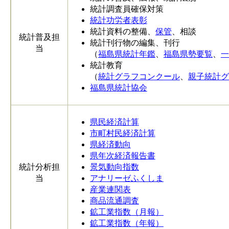
統計調査員確保対策
統計功労者表彰
統計資料の整備、
保管
、相談
統計普及担
統計刊行物の編集、刊行
当
（
福島県統計年鑑
、
福島県勢要覧
、
一
統計教育
（
統計グラフコンクール
、
親子統計グ
福島県統計協会
県民経済計算
市町村民経済計算
県経済動向
県年次経済報告書
統計分析担
景気動向指数
当
アナリーゼふくしま
産業連関表
商品流通調査
鉱工業指数（月報）
鉱工業指数（年報）