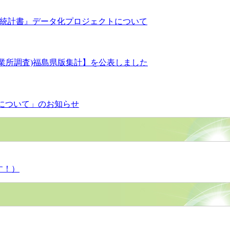
県統計書』データ化プロジェクトについて
事業所調査)福島県版集計】を公表しました
）について」のお知らせ
す！）