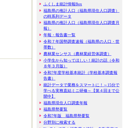
ふくしま統計情報Box
福島県の推計人口（福島県現住人口調査）
の時系列データ
福島県の推計人口（福島県現住人口調査月
報）
年報・報告書一覧
令和７年国勢調査速報（福島県の人口・世
帯数）
農林業センサス（農林業経営体調査）
小学生から知ってほしい！統計の話（令和
８年３月版）
令和7年度学校基本統計（学校基本調査報
告書）
統計データで業務をスマートに！～15分で
学べる実務直結ミニ研修～【第４回まで公
開中】
福島県現住人口調査年報
福島県勢要覧
令和7年版 福島県勢要覧
分野別に検索する