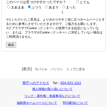
このページは見つけやすかったですか？
とても
まあまあ
ふつう
あまり
まった
く
※1 いただいたご意見は、より分かりやすく役に立つホームページとす
るために参考にさせていただきますので、ご協力をお願いします。
※2 ブラウザでCookie（クッキー）が使用できる設定になっていな
い、または、ブラウザがCookie（クッキー）に対応していない場合は
ご利用頂けません。
[表示]
モバイル
パソコン
トップに戻る
県庁へのアクセス
Tel：
024-521-1111
個人情報の取り扱いについて
リンク・著作権・免責事項などについて
福島県ホームページについて
RSS配信について