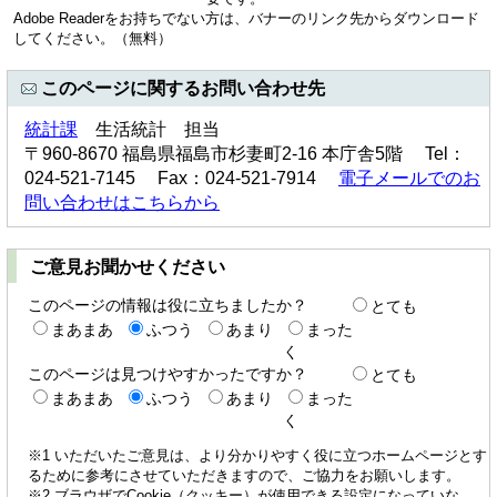
Adobe Readerをお持ちでない方は、バナーのリンク先からダウンロード
してください。（無料）
このページに関するお問い合わせ先
統計課
生活統計 担当
〒960-8670 福島県福島市杉妻町2-16 本庁舎5階 Tel：
024-521-7145 Fax：024-521-7914
電子メールでのお
問い合わせはこちらから
ご意見お聞かせください
このページの情報は役に立ちましたか？
とても
まあまあ
ふつう
あまり
まった
く
このページは見つけやすかったですか？
とても
まあまあ
ふつう
あまり
まった
く
※1 いただいたご意見は、より分かりやすく役に立つホームページとす
るために参考にさせていただきますので、ご協力をお願いします。
※2 ブラウザでCookie（クッキー）が使用できる設定になっていな