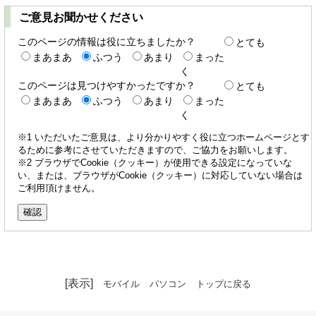
ご意見お聞かせください
このページの情報は役に立ちましたか？
とても
まあまあ
ふつう
あまり
まった
く
このページは見つけやすかったですか？
とても
まあまあ
ふつう
あまり
まった
く
※1 いただいたご意見は、より分かりやすく役に立つホームページとす
るために参考にさせていただきますので、ご協力をお願いします。
※2 ブラウザでCookie（クッキー）が使用できる設定になっていな
い、または、ブラウザがCookie（クッキー）に対応していない場合は
ご利用頂けません。
[表示]
モバイル
パソコン
トップに戻る