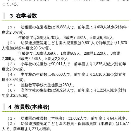
っている。
3 在学者数
（１） 幼稚園の在園者数は19,888人で、前年度より469人減少(対前年
度比2.3％減)。
年齢別では3歳児5,701人、4歳児7,392人、5歳児6,795人。
（２） 幼保連携型認定こども園の児童数は9,801人で前年度より1,670
人増加(対前年度比20.5％増)。
年齢別では0歳児359人、1歳児969人、2歳児1,220人、3歳児
2,389人、4歳児2,486人、5歳児2,378人。
（３） 小学校の児童数は90,011人で、前年度より1,875人減少(対前年
度比2.0％減)。
（４） 中学校の生徒数は49,650人で、前年度より1,810人減少(対前年
度比3.5％減)。
（５） 義務教育学校の生徒数は280人。
（６） 高等学校の生徒数は50,924人で、前年度より1,224人減少(対前
年度比2.3％減)。
4 教員数(本務者)
（１） 幼稚園の教員数（本務者）は1,832人で、前年度より64人減少。
（２） 幼保連携型認定こども園の教員・保育職員数（本務者）は1,577
人で、前年度より271人増加。