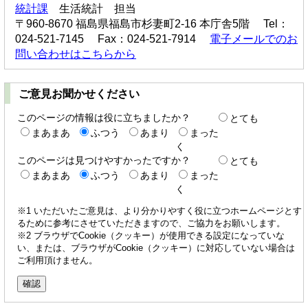
統計課
生活統計 担当
〒960-8670 福島県福島市杉妻町2-16 本庁舎5階 Tel：
024-521-7145 Fax：024-521-7914
電子メールでのお
問い合わせはこちらから
ご意見お聞かせください
このページの情報は役に立ちましたか？
とても
まあまあ
ふつう
あまり
まった
く
このページは見つけやすかったですか？
とても
まあまあ
ふつう
あまり
まった
く
※1 いただいたご意見は、より分かりやすく役に立つホームページとす
るために参考にさせていただきますので、ご協力をお願いします。
※2 ブラウザでCookie（クッキー）が使用できる設定になっていな
い、または、ブラウザがCookie（クッキー）に対応していない場合は
ご利用頂けません。