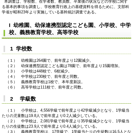
本調査は、学校数、在学者数、教員数、卒業後の状況などの学校に関す
る基本的事項を調査し、学校教育行政上の基礎資料を得るために、文部科
学省が昭和23年より実施している基幹統計調査である。
I 幼稚園、幼保連携型認定こども園、小学校、中学
校、義務教育学校、高等学校
1 学校数
（１） 幼稚園は264園で、前年度より12園減少。
（２） 幼保連携型認定こども園は78園で、前年度より15園増加。
（３） 小学校は448校で、6校減少。
（４） 中学校は230校で、前年度と同数。
（５） 義務教育学校は1校で、本年度新設。
（６） 高等学校は111校で、前年度と同数。
2 学級数
（１） 小学校は、4,556学級で前年度より42学級減少となり、1学級当
たりの児童数は19.8人で前年度より0.2人減少している。
（２） 中学校は、2,081学級で前年度より35学級減少となり、1学級当
たりの生徒数は23.9人で前年度より0.4人減少している。
（３） 義務教育学校は、17学級で、1学級当たりの生徒数は16.5人とな