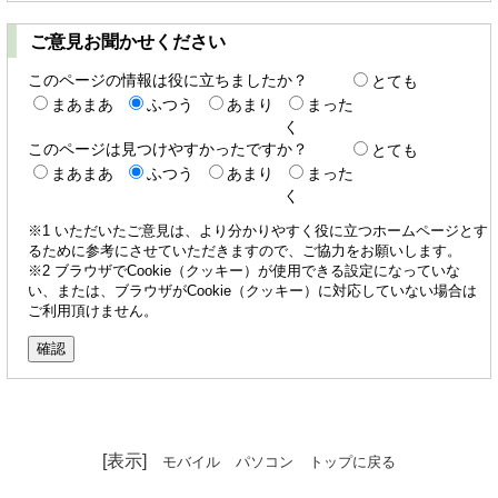
ご意見お聞かせください
このページの情報は役に立ちましたか？
とても
まあまあ
ふつう
あまり
まった
く
このページは見つけやすかったですか？
とても
まあまあ
ふつう
あまり
まった
く
※1 いただいたご意見は、より分かりやすく役に立つホームページとす
るために参考にさせていただきますので、ご協力をお願いします。
※2 ブラウザでCookie（クッキー）が使用できる設定になっていな
い、または、ブラウザがCookie（クッキー）に対応していない場合は
ご利用頂けません。
[表示]
モバイル
パソコン
トップに戻る