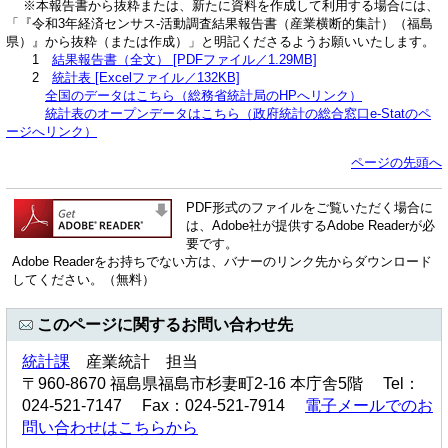
※本報告書から抜粋または、新たに資料を作成して利用する場合には、
「『令和3年経済センサス-活動調査結果報告書（産業横断的集計）（福島
県）』から抜粋（または作成）」と明記くださるようお願いいたします。
1
結果報告書（全文） [PDFファイル／1.29MB]
2
統計表 [Excelファイル／132KB]
全国のデータはこちら（総務省統計局のHPへリンク）
統計表のオープンデータはこちら（政府統計の総合窓口e-Statのペ
ージへリンク）
ページの先頭へ
PDF形式のファイルをご覧いただく場合に
は、Adobe社が提供するAdobe Readerが必
要です。
Adobe Readerをお持ちでない方は、バナーのリンク先からダウンロード
してください。（無料）
このページに関するお問い合わせ先
統計課
産業統計 担当
〒960-8670 福島県福島市杉妻町2-16 本庁舎5階 Tel：
024-521-7147 Fax：024-521-7914
電子メールでのお
問い合わせはこちらから