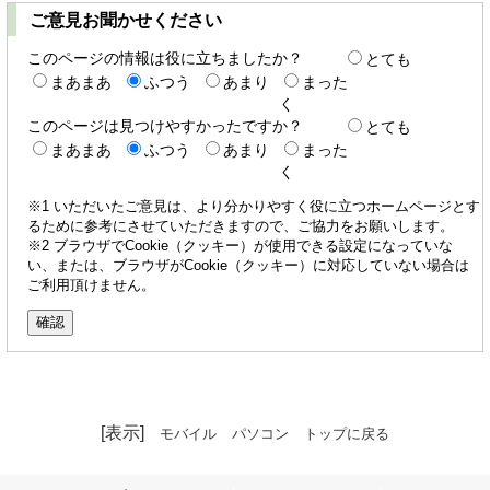
ご意見お聞かせください
このページの情報は役に立ちましたか？
とても
まあまあ
ふつう
あまり
まった
く
このページは見つけやすかったですか？
とても
まあまあ
ふつう
あまり
まった
く
※1 いただいたご意見は、より分かりやすく役に立つホームページとす
るために参考にさせていただきますので、ご協力をお願いします。
※2 ブラウザでCookie（クッキー）が使用できる設定になっていな
い、または、ブラウザがCookie（クッキー）に対応していない場合は
ご利用頂けません。
[表示]
モバイル
パソコン
トップに戻る