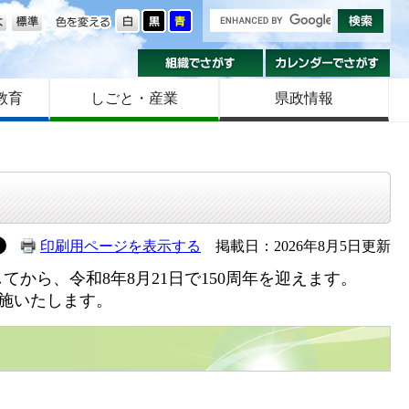
の大きさ
色を変える
組織でさがす
カ
教育
しごと・産業
県政情報
印刷用ページを表示する
掲載日：2026年8月5日更新
から、令和8年8月21日で150周年を迎えます。
実施いたします。