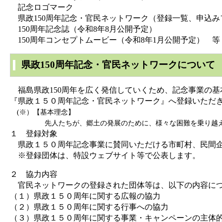
記念ロゴマーク
県政150周年記念・官民ネットワーク（登録一覧、申込み
150周年記念誌（令和8年8月公開予定）
150周年コンセプトムービー（令和8年1月公開予定） 等
県政150周年記念・官民ネットワークについて
福島県政150周年を広く発信していくため、記念事業の基
『県政１５０周年記念・官民ネットワーク』へ登録いただ
(※）【基本理念】
先人たちが、郷土の発展のために、様々な困難を乗り越え、積
１ 登録対象
県政１５０周年記念事業に賛同いただける市町村、民間企
※登録団体は、特設ウェブサイト等で公表します。
２ 協力内容
官民ネットワークの登録された団体等は、以下の内容につ
（１）県政１５０周年に関する広報の協力
（２）県政１５０周年に関する行事への協力
（３）県政１５０周年に関する事業・キャンペーンの主体