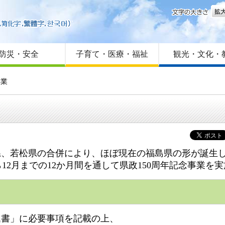
文字
はじめての方へ
Foreign language
サイトマップ
防災・安全
子育て・医療・福祉
観光・文化・
事業
県、若松県の合併により、ほぼ現在の福島県の形が誕生して
2月までの12か月間を通して県政150周年記念事業を
込書」に必要事項を記載の上、