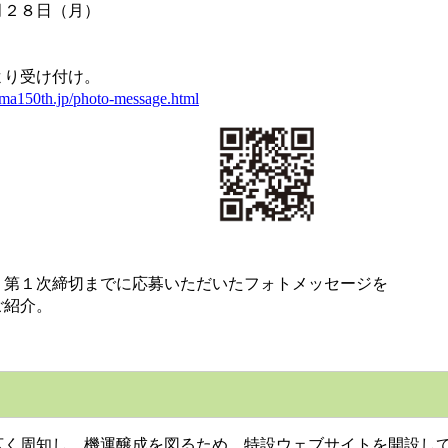
２８日（月）
り受け付け。
ima150th.jp/phot
o-message.h
tml
第１次締切までに応募いただいたフォトメッセージを
ご紹介。
を広く周知し、機運醸成を図るため、特設ウェブサイトを開設し