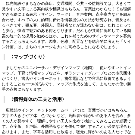
観光施設やまちなかの商店、交通機関、公共・公益施設では、大きくて
見やすい文字による案内板や標識はもちろん、言葉はわからなくても理解
できる絵による表示（サイン、マーク）、音声案内、点字案内などを組み
合わせ、すべての人に的確に伝わる情報提供の方法が研究され、普及され
るべきです。観光客、外国人、高齢者などが迷わない街は、だれにとって
も安心、快適で魅力のある街となります。だれもが共通に認知している図
案の統一的な採用を勧めるほか、これを補うためのサインやマークを募集
することも考えられます。図案、色彩、配置などを総合的に考えた「サイ
ン計画」は、まちのイメージを大いに高めることになるでしょう。
〈マップづくり〉
まちなかのユニバーサル・デザインマップ（地図）、使いやすいトイレ
マップ、子育て情報マップなどを、ボランティアグループなどの市民団体
がつくり、書店やインターネット、携帯電話などで容易に取得できるよう
にすることも一つの試みです。マップの作成を通して、まちなかの使い勝
手の点検にもなります。
〈情報媒体の工夫と活用〉
広報誌やインターネットのホームページでは、言葉づかいはもちろん、
文字の大きさや字体、色づかいなど、高齢者や障がいのある人を含め、多
くの人が見やすく、理解しやすい工夫を改めて検討してみることが必要で
す。点字版、音声版、外国語版などを併せて発行することが必要な場合も
あります。また、字幕を活用した放送は、聴覚に障がいのある人だけでな