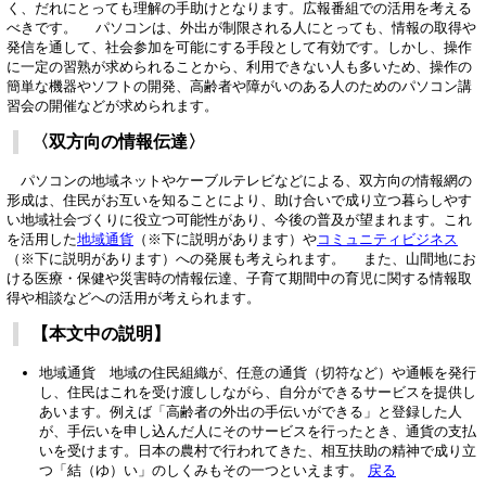
く、だれにとっても理解の手助けとなります。広報番組での活用を考える
べきです。 パソコンは、外出が制限される人にとっても、情報の取得や
発信を通して、社会参加を可能にする手段として有効です。しかし、操作
に一定の習熟が求められることから、利用できない人も多いため、操作の
簡単な機器やソフトの開発、高齢者や障がいのある人のためのパソコン講
習会の開催などが求められます。
〈双方向の情報伝達〉
パソコンの地域ネットやケーブルテレビなどによる、双方向の情報網の
形成は、住民がお互いを知ることにより、助け合いで成り立つ暮らしやす
い地域社会づくりに役立つ可能性があり、今後の普及が望まれます。これ
を活用した
地域通貨
（※下に説明があります）や
コミュニティビジネス
（※下に説明があります）への発展も考えられます。 また、山間地にお
ける医療・保健や災害時の情報伝達、子育て期間中の育児に関する情報取
得や相談などへの活用が考えられます。
【本文中の説明】
地域通貨 地域の住民組織が、任意の通貨（切符など）や通帳を発行
し、住民はこれを受け渡ししながら、自分ができるサービスを提供し
あいます。例えば「高齢者の外出の手伝いができる」と登録した人
が、手伝いを申し込んだ人にそのサービスを行ったとき、通貨の支払
いを受けます。日本の農村で行われてきた、相互扶助の精神で成り立
つ「結（ゆ）い」のしくみもその一つといえます。
戻る