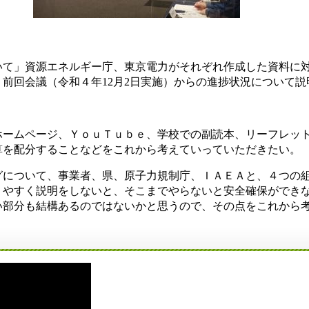
て」資源エネルギー庁、東京電力がそれぞれ作成した資料に対
前回会議（令和４年12月2日実施）からの進捗状況について
ホームページ、ＹｏｕＴｕｂｅ、学校での副読本、リーフレッ
算を配分することなどをこれから考えていっていただきたい。
グについて、事業者、県、原子力規制庁、ＩＡＥＡと、４つの
やすく説明をしないと、そこまでやらないと安全確保ができな
い部分も結構あるのではないかと思うので、その点をこれから