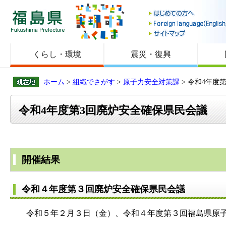
福島県
くらし・環境
震災・復興
ホーム
>
組織でさがす
>
原子力安全対策課
> 令和4年度
令和4年度第3回廃炉安全確保県民会議
開催結果
令和４年度第３回廃炉安全確保県民会議
令和５年２月３日（金）、令和４年度第３回福島県原子