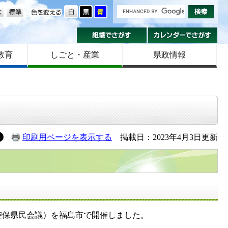
の大きさ
色を変える
組織でさがす
カ
教育
しごと・産業
県政情報
印刷用ページを表示する
掲載日：2023年4月3日更新
保県民会議）を福島市で開催しました。