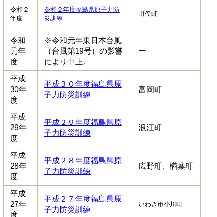
令和２
令和２年度福島県原子力防
川俣町
年度
災訓練
令和
※令和元年東日本台風
元年
（台風第19号）の影響
ー
度
により中止。
平成
平成３０年度福島県原
30年
富岡町
子力防災訓練
度
平成
平成２９年度福島県原
29年
浪江町
子力防災訓練
度
平成
平成２８年度福島県原
28年
広野町、楢葉町
子力防災訓練
度
平成
平成２７年度福島県原
27年
いわき市小川町
子力防災訓練
度