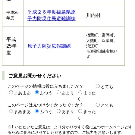
平成２６年度福島県原
平成26
川内村
年度
子力防災住民避難訓練
楢葉町、富岡町、
平成
大熊町、双葉町、
25年
原子力防災広報訓練
浪江町
※避難訓練実施せ
度
ず
ご意見お聞かせください
このページの情報は役に立ちましたか？
とても
まあまあ
ふつう
あまり
まった
く
このページは見つけやすかったですか？
とても
まあまあ
ふつう
あまり
まった
く
※1 いただいたご意見は、より分かりやすく役に立つホームページとす
るために参考にさせていただきますので、ご協力をお願いします。