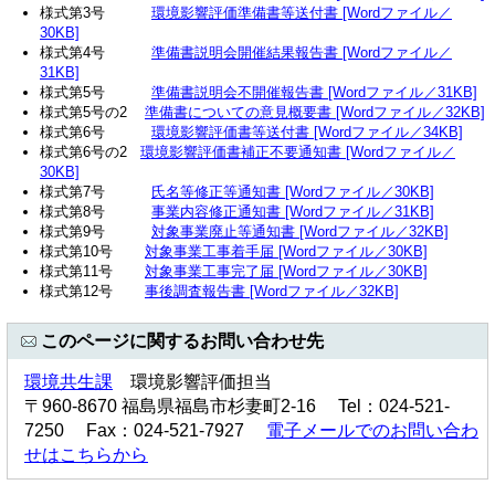
様式第3号
環境影響評価準備書等送付書 [Wordファイル／
30KB]
様式第4号
準備書説明会開催結果報告書 [Wordファイル／
31KB]
様式第5号
準備書説明会不開催報告書 [Wordファイル／31KB]
様式第5号の2
準備書についての意見概要書 [Wordファイル／32KB]
様式第6号
環境影響評価書等送付書 [Wordファイル／34KB]
様式第6号の2
環境影響評価書補正不要通知書 [Wordファイル／
30KB]
様式第7号
氏名等修正等通知書 [Wordファイル／30KB]
様式第8号
事業内容修正通知書 [Wordファイル／31KB]
様式第9号
対象事業廃止等通知書 [Wordファイル／32KB]
様式第10号
対象事業工事着手届 [Wordファイル／30KB]
様式第11号
対象事業工事完了届 [Wordファイル／30KB]
様式第12号
事後調査報告書 [Wordファイル／32KB]
このページに関するお問い合わせ先
環境共生課
環境影響評価担当
〒960-8670 福島県福島市杉妻町2-16 Tel：024-521-
7250 Fax：024-521-7927
電子メールでのお問い合わ
せはこちらから