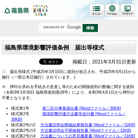
福島県
福島県環境影響評価条例 届出等様式
掲載日：2021年3月31日更新
◇ 届出等様式 (平成25年3月15日に規則が改正され、平成25年4月1日から
施行（一部公布日施行）されています。)
※ 押印を求める手続きの見直し等のための関係規則の整備に関する規則
（令和3年3月30日 福島県規則第28号）により、令和3年4月1日から押印が
不要となります。
様式第1号
第二区分事業届出書 [Wordファイル／30KB]
様式第2号
環境影響評価方法書等送付書 [Wordファイル／
30KB]
様式第2号の2
方法書説明会開催結果報告書 [Wordファイル／32KB]
様式第2号の3
方法書説明会不開催報告書 [Wordファイル／32KB]
様式第2号の4
方法書についての意見概要書 [Wordファイル／31KB]