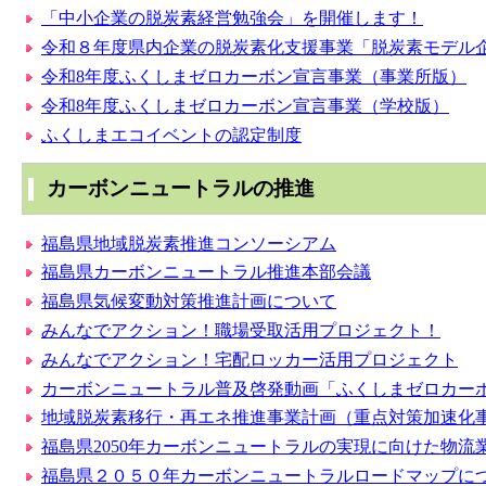
「中小企業の脱炭素経営勉強会」を開催します！
令和８年度県内企業の脱炭素化支援事業「脱炭素モデル
令和8年度ふくしまゼロカーボン宣言事業（事業所版）
令和8年度ふくしまゼロカーボン宣言事業（学校版）
ふくしまエコイベントの認定制度
カーボンニュートラルの推進
福島県地域脱炭素推進コンソーシアム
福島県カーボンニュートラル推進本部会議
福島県気候変動対策推進計画について
みんなでアクション！職場受取活用プロジェクト！
みんなでアクション！宅配ロッカー活用プロジェクト
カーボンニュートラル普及啓発動画「ふくしまゼロカー
地域脱炭素移行・再エネ推進事業計画（重点対策加速化
福島県2050年カーボンニュートラルの実現に向けた物流
福島県２０５０年カーボンニュートラルロードマップに