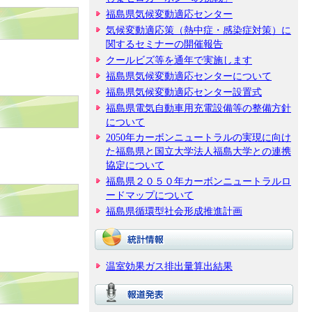
福島県気候変動適応センター
気候変動適応策（熱中症・感染症対策）に
関するセミナーの開催報告
クールビズ等を通年で実施します
福島県気候変動適応センターについて
福島県気候変動適応センター設置式
福島県電気自動車用充電設備等の整備方針
について
2050年カーボンニュートラルの実現に向け
た福島県と国立大学法人福島大学との連携
協定について
福島県２０５０年カーボンニュートラルロ
ードマップについて
福島県循環型社会形成推進計画
温室効果ガス排出量算出結果