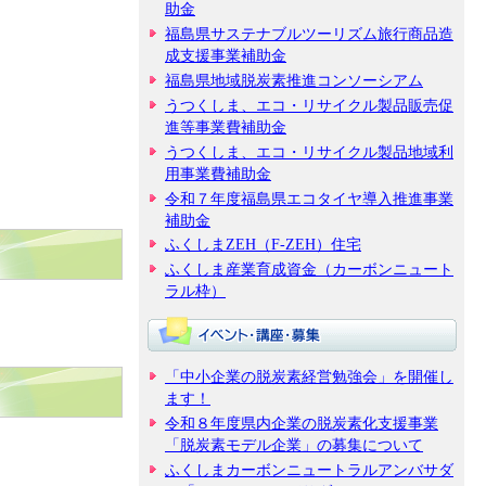
助金
福島県サステナブルツーリズム旅行商品造
成支援事業補助金
福島県地域脱炭素推進コンソーシアム
うつくしま、エコ・リサイクル製品販売促
進等事業費補助金
うつくしま、エコ・リサイクル製品地域利
用事業費補助金
令和７年度福島県エコタイヤ導入推進事業
補助金
ふくしまZEH（F-ZEH）住宅
ふくしま産業育成資金（カーボンニュート
ラル枠）
「中小企業の脱炭素経営勉強会」を開催し
ます！
令和８年度県内企業の脱炭素化支援事業
「脱炭素モデル企業」の募集について
ふくしまカーボンニュートラルアンバサダ