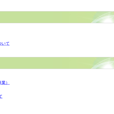
ついて
事業）
て