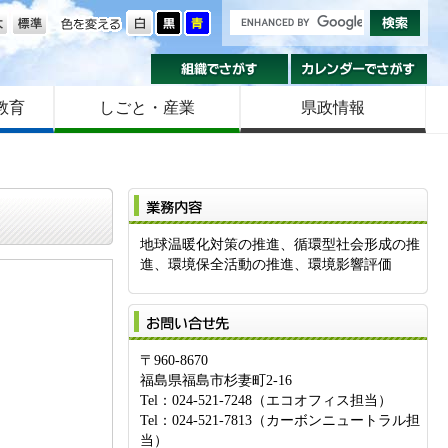
の大きさ
色を変える
組織でさがす
カ
教育
しごと・産業
県政情報
業
地球温暖化対策の推進、循環型社会形成の推
進、環境保全活動の推進、環境影響評価
お
〒960-8670
福島県福島市杉妻町2-16
Tel：024-521-7248（エコオフィス担当）
Tel：024-521-7813（カーボンニュートラル担
当）