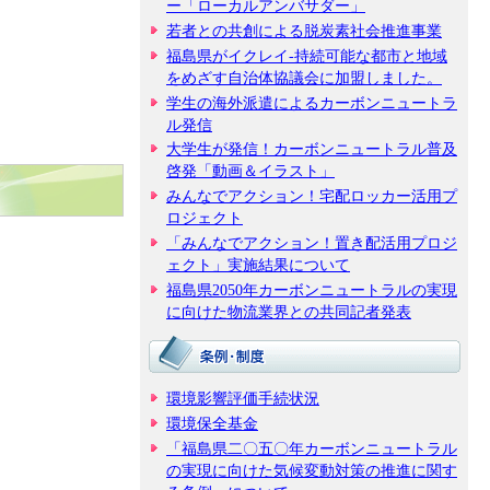
ー「ローカルアンバサダー」
若者との共創による脱炭素社会推進事業
福島県がイクレイ-持続可能な都市と地域
をめざす自治体協議会に加盟しました。
学生の海外派遣によるカーボンニュートラ
ル発信
大学生が発信！カーボンニュートラル普及
啓発「動画＆イラスト」
みんなでアクション！宅配ロッカー活用プ
ロジェクト
「みんなでアクション！置き配活用プロジ
ェクト」実施結果について
福島県2050年カーボンニュートラルの実現
に向けた物流業界との共同記者発表
環境影響評価手続状況
環境保全基金
「福島県二〇五〇年カーボンニュートラル
の実現に向けた気候変動対策の推進に関す