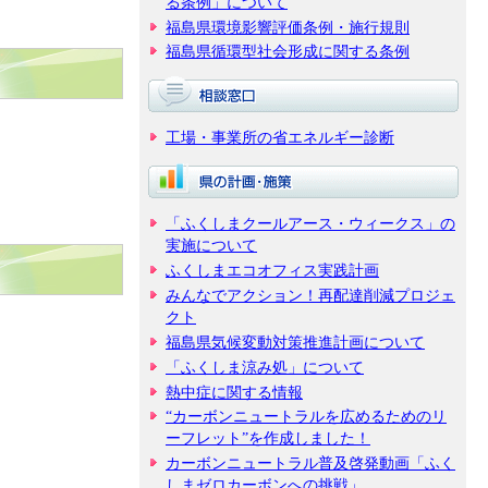
る条例」について
福島県環境影響評価条例・施行規則
福島県循環型社会形成に関する条例
工場・事業所の省エネルギー診断
「ふくしまクールアース・ウィークス」の
実施について
ふくしまエコオフィス実践計画
みんなでアクション！再配達削減プロジェ
クト
福島県気候変動対策推進計画について
「ふくしま涼み処」について
熱中症に関する情報
“カーボンニュートラルを広めるためのリ
ーフレット”を作成しました！
カーボンニュートラル普及啓発動画「ふく
しまゼロカーボンへの挑戦」