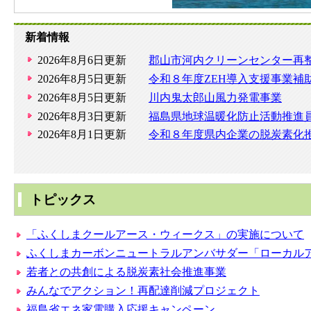
新着情報
2026年8月6日更新
郡山市河内クリーンセンター再
2026年8月5日更新
令和８年度ZEH導入支援事業補
2026年8月5日更新
川内鬼太郎山風力発電事業
2026年8月3日更新
福島県地球温暖化防止活動推進
2026年8月1日更新
令和８年度県内企業の脱炭素化
トピックス
「ふくしまクールアース・ウィークス」の実施について
ふくしまカーボンニュートラルアンバサダー「ローカル
若者との共創による脱炭素社会推進事業
みんなでアクション！再配達削減プロジェクト
福島省エネ家電購入応援キャンペーン