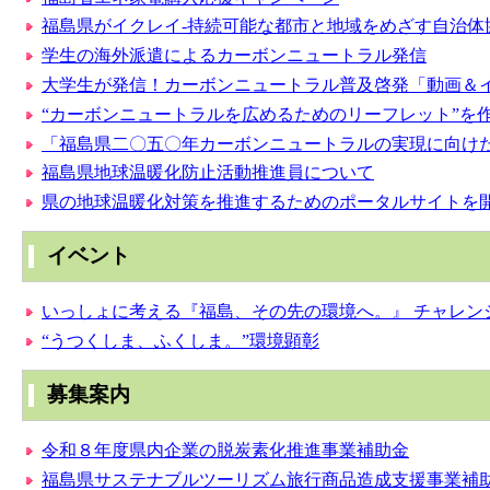
福島県がイクレイ-持続可能な都市と地域をめざす自治体
学生の海外派遣によるカーボンニュートラル発信
大学生が発信！カーボンニュートラル普及啓発「動画＆
“カーボンニュートラルを広めるためのリーフレット”を
「福島県二〇五〇年カーボンニュートラルの実現に向け
福島県地球温暖化防止活動推進員について
県の地球温暖化対策を推進するためのポータルサイトを
イベント
いっしょに考える『福島、その先の環境へ。』 チャレンジ
“うつくしま、ふくしま。”環境顕彰
募集案内
令和８年度県内企業の脱炭素化推進事業補助金
福島県サステナブルツーリズム旅行商品造成支援事業補