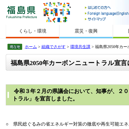
福島県
くらし・環境
震災・復興
ホーム
>
組織でさがす
>
環境共生課
> 福島県2050年
福島県2050年カーボンニュートラル宣
令和３年２月の県議会において、知事が、２０
トラル」を宣言しました。
○ 県民総ぐるみの省エネルギー対策の徹底や再生可能エ