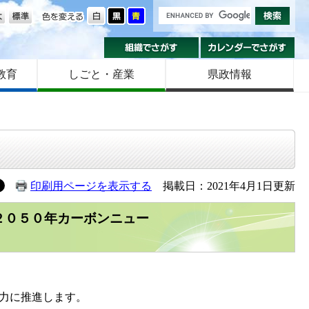
の大きさ
色を変える
組織でさがす
カ
教育
しごと・産業
県政情報
印刷用ページを表示する
掲載日：2021年4月1日更新
２０５０年カーボンニュー
力に推進します。