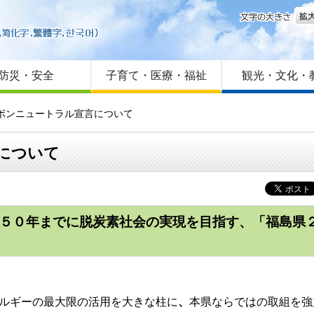
文字
はじめての方へ
Foreign language
サイトマップ
防災・安全
子育て・医療・福祉
観光・文化・
カーボンニュートラル宣言について
言について
５０年までに脱炭素社会の実現を目指す、「福島県
ネルギーの最大限の活用を大きな柱に
、
本県ならではの取組を強