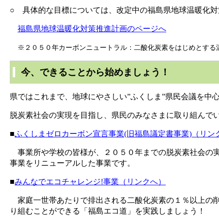
○ 具体的な目標については、改定中の福島県地球温暖化
福島県地球温暖化対策推進計画のページへ
※２０５０年カーボンニュートラル：二酸化炭素をはじめとする
今、できることから始めましょう！
県ではこれまで、地球にやさしい”ふくしま”県民会議を中
脱炭素社会の実現を目指し、県民のみなさまに取り組んで
■
ふくしまゼロカーボン宣言事業(旧福島議定書事業)（リン
事業所や学校の皆様が、２０５０年までの脱炭素社会の実
事業をリニューアルした事業です。
■
みんなでエコチャレンジ!事業（リンクへ）
家庭一世帯あたりで排出される二酸化炭素の１％以上の削
り組むことができる「福島エコ道」を実践しましょう！