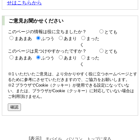
せはこちらから
ご意見お聞かせください
このページの情報は役に立ちましたか？
とても
まあまあ
ふつう
あまり
まった
く
このページは見つけやすかったですか？
とても
まあまあ
ふつう
あまり
まった
く
※1 いただいたご意見は、より分かりやすく役に立つホームページとす
るために参考にさせていただきますので、ご協力をお願いします。
※2 ブラウザでCookie（クッキー）が使用できる設定になっていな
い、または、ブラウザがCookie（クッキー）に対応していない場合は
ご利用頂けません。
[表示]
モバイル
パソコン
トップに戻る