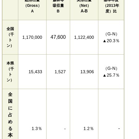
（Gross）
吸収量
（Net）
（2013年
A-B
A
B
度）比
全国
（G-N）
（千
47,600
1,170,000
1,122,400
ト
▲20.3％
ン）
本県
（G-N）
（千
15,433
1,527
13,906
ト
▲25.7％
ン）
全
国
に
占
め
-
る
1.3％
-
1.2％
本