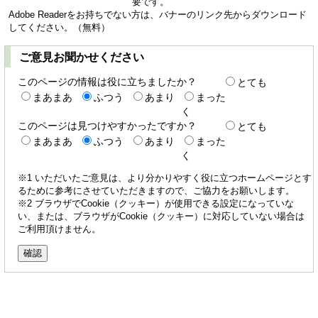
要です。
Adobe Readerをお持ちでない方は、バナーのリンク先からダウンロード
してください。（無料）
ご意見お聞かせください
このページの情報は役に立ちましたか？
とても
まあまあ
ふつう
あまり
まった
く
このページは見つけやすかったですか？
とても
まあまあ
ふつう
あまり
まった
く
※1 いただいたご意見は、より分かりやすく役に立つホームページとす
るために参考にさせていただきますので、ご協力をお願いします。
※2 ブラウザでCookie（クッキー）が使用できる設定になっていな
い、または、ブラウザがCookie（クッキー）に対応していない場合は
ご利用頂けません。