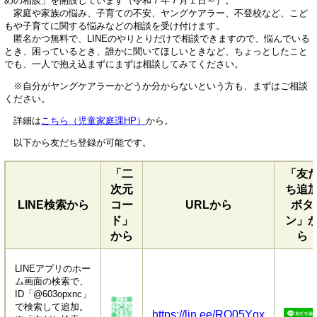
めの相談」を開設しています（令和７年７月１日～）。
家庭や家族の悩み、子育ての不安、ヤングケアラー、不登校など、こど
もや子育てに関する悩みなどの相談を受け付けます。
匿名かつ無料で、LINEのやりとりだけで相談できますので、悩んでいる
とき、困っているとき、誰かに聞いてほしいときなど、ちょっとしたこと
でも、一人で抱え込まずにまずは相談してみてください。
※自分がヤングケアラーかどうか分からないという方も、まずはご相談
ください。
詳細は
こちら（児童家庭課HP）
から。
以下から友だち登録が可能です。
「二
「友
次元
ち追
LINE検索から
コー
URLから
ボタ
ド」
ン」
から
ら
LINEアプリのホー
ム画面の検索で、
ID「@603opxnc」
で検索して追加。
https://lin.ee/RO05Ygx