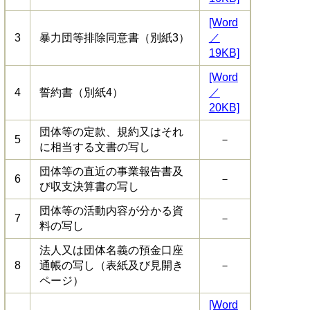
[Word
3
暴力団等排除同意書（別紙3）
／
19KB]
[Word
4
誓約書（別紙4）
／
20KB]
団体等の定款、規約又はそれ
5
－
に相当する文書の写し
団体等の直近の事業報告書及
6
－
び収支決算書の写し
団体等の活動内容が分かる資
7
－
料の写し
法人又は団体名義の預金口座
8
通帳の写し（表紙及び見開き
－
ページ）
[Word