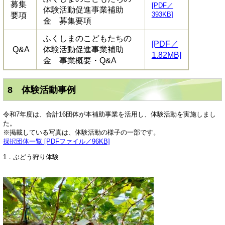
募集
[PDF／
体験活動促進事業補助
393KB]
要項
金 募集要項
ふくしまのこどもたちの
[PDF／
Q&A
体験活動促進事業補助
1.82MB]
金 事業概要・Q&A
8 体験活動事例
令和7年度は、合計16団体が本補助事業を活用し、体験活動を実施しまし
た。
※掲載している写真は、体験活動の様子の一部です。​
採択団体一覧 [PDFファイル／96KB]
1．ぶどう狩り体験