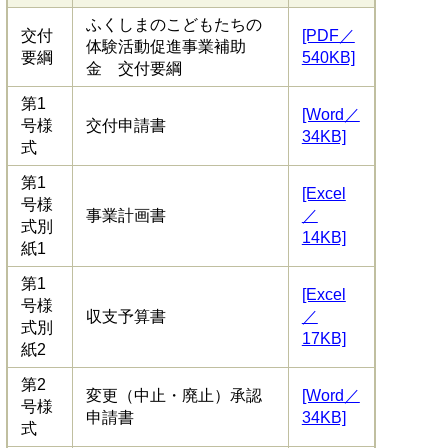
ふくしまのこどもたちの
交付
[PDF／
体験活動促進事業補助
要綱
540KB]
金 交付要綱
第1
[Word／
号様
交付申請書
34KB]
式
第1
[Excel
号様
事業計画書
／
式別
14KB]
紙1
第1
[Excel
号様
収支予算書
／
式別
17KB]
紙2
第2
変更（中止・廃止）承認
[Word／
号様
申請書
34KB]
式