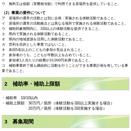
ウ 無料又は低額（実費相当額）で利用できる居場所を提供していること。​
（2）事業の要件について
ア 居場所の通常の活動とは別に企画・実施される体験活動であること。​
イ 居場所の通常の活動拠点とは異なる場所で実施される体験活動であること。​
ウ 補助対象期間内に、2回以上の体験活動を提供できること。​
エ 県内で実施される体験活動であること。​
オ 県内の地域資源を活用した体験活動であること。​
カ 営利を目的とした事業ではないこと。​
キ 各回5名以上のこどもの参加が見込まれること。​
ク 参加者のうち、こどもが半数以上を占めていること。​
ケ 参加者1人当たりの経費が10,000円未満であること。​
コ 補助事業終了後も継続的に活動を行うことができる事業計画を有している事
業であること。​
2 補助率・補助上限額
・補助率 10/10以内
・補助上限額 30万円／箇所（体験活動を3回以上実施する場合）​
20万円／箇所（体験活動を2回実施する場合）​
3 募集期間