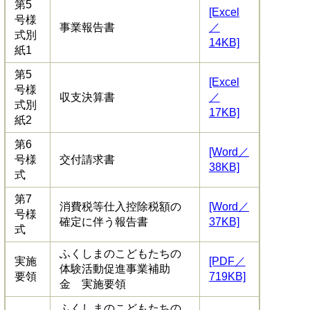
第5
[Excel
号様
事業報告書
／
式別
14KB]
紙1
第5
[Excel
号様
収支決算書
／
式別
17KB]
紙2
第6
[Word／
号様
交付請求書
38KB]
式
第7
消費税等仕入控除税額の
[Word／
号様
確定に伴う報告書
37KB]
式
ふくしまのこどもたちの
実施
[PDF／
体験活動促進事業補助
要領
719KB]
金 実施要領
ふくしまのこどもたちの