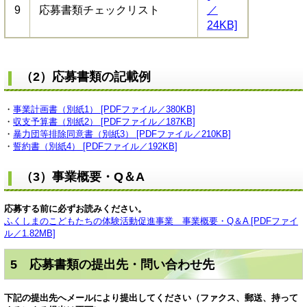
9
応募書類チェックリスト
／
24KB]
（2）応募書類の記載例
・
事業計画書（別紙1） [PDFファイル／380KB]
・
収支予算書（別紙2） [PDFファイル／187KB]
・
暴力団等排除同意書（別紙3） [PDFファイル／210KB]
・
誓約書（別紙4） [PDFファイル／192KB]
（3）事業概要・Q＆A
応募する前に必ずお読みください。
ふくしまのこどもたちの体験活動促進事業 事業概要・Q＆A [PDFファイ
ル／1.82MB]
5 応募書類の提出先・問い合わせ先
下記の提出先へメールにより提出してください（ファクス、郵送、持って