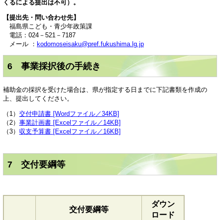
くる
による提出は不可）。
【提出先・問い合わせ先】
福島県こども・青少年政策課
電話：024－521－7187
メール
：
kodomoseisaku@pref.fukushima.lg.jp
6 事業採択後の手続き
補助金の採択を受けた場合は、県が指定する日までに下記書類を作成の
上、提出してください。
（1）
交付申請書 [Wordファイル／34KB]
（2）
事業計画書 [Excelファイル／14KB]
（3）
収支予算書 [Excelファイル／16KB]
7 交付要綱等
ダウン
交付要綱等
ロード