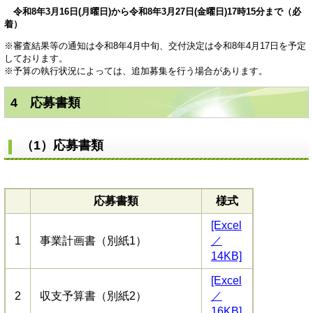
令和8年3月16日(月曜日)から令和8年3月27日(金曜日)17時15分まで（必
着）
※審査結果等の通知は令和8年4月中旬、交付決定は令和8年4月17日を予定
しております。
※予算の執行状況によっては、追加募集を行う場合があります。
4 応募書類
（1）応募書類
応募書類
様式
[Excel
1
事業計画書（別紙1）
／
14KB]
[Excel
2
収支予算書（別紙2）
／
16KB]