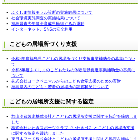
ふくしま情報モラル診断の実施結果について
社会環境実態調査の実施結果について
福島県青少年健全育成県民総ぐるみ運動
インターネット、SNSの安全利用
こどもの居場所づくり支援
令和8年度福島県こどもの居場所づくり支援事業補助金の募集につい
て
令和8年度ふくしまのこどもたちの体験活動促進事業補助金の募集に
ついて
株式会社ヨークベニマルからのこども食堂支援のための寄附
福島県内のこども・若者の居場所の設置状況について
こどもの居場所支援に関する協定
郡山冷蔵製氷株式会社とこどもの居場所支援に関する協定を締結しま
した
株式会社いわきスポーツクラブ（いわきFC）とこどもの居場所支援
に関する協定を締結しました
東日本フード株式会社とこどもの居場所支援に関する協定を締結しま