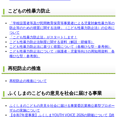
こどもの性暴力防止
「学校設置者等及び民間教育保育等事業者による児童対象性暴力等の
防止等のための措置に関する法律」（こども性暴力防止法）の公布に
ついて
「こども性暴力防止法」がスタートします！
こども性暴力防止法制度に関する資料（解説・研修等）
こども性暴力防止法に基づく措置について（各種ひな型・参考例）
こども性暴力防止法について（保護者・児童等向けの周知用資料 各
種ひな型・参考例）
再犯防止の推進
再犯防止の推進について
ふくしまのこどもの意見を社会に届ける事業
ふくしまのこどもの意見を社会に届ける事業委託業務公募型プロポー
ザルの実施について
【令和7年度事業】ふくしまYOUTH VOICE 2026の開催について【終