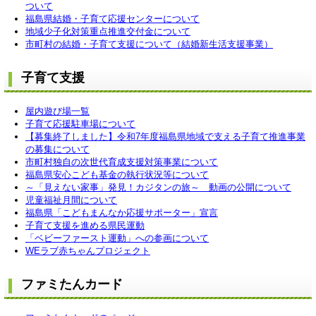
ついて
福島県結婚・子育て応援センターについて
地域少子化対策重点推進交付金について
市町村の結婚・子育て支援について（結婚新生活支援事業）
子育て支援
屋内遊び場一覧
子育て応援駐車場について
【募集終了しました】令和7年度福島県地域で支える子育て推進事業
の募集について
市町村独自の次世代育成支援対策事業について
福島県安心こども基金の執行状況等について
～「見えない家事」発見！カジタンの旅～ 動画の公開について
児童福祉月間について
福島県「こどもまんなか応援サポーター」宣言
子育て支援を進める県民運動
「ベビーファースト運動」への参画について
WEラブ赤ちゃんプロジェクト
ファミたんカード