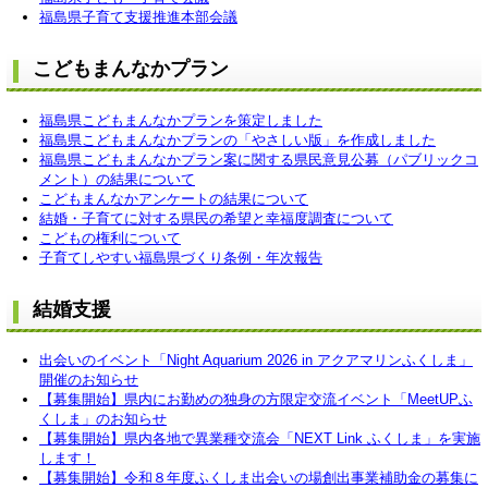
福島県子育て支援推進本部会議
こどもまんなかプラン
福島県こどもまんなかプランを策定しました
福島県こどもまんなかプランの「やさしい版」を作成しました
福島県こどもまんなかプラン案に関する県民意見公募（パブリックコ
メント）の結果について
こどもまんなかアンケートの結果について
結婚・子育てに対する県民の希望と幸福度調査について
こどもの権利について
子育てしやすい福島県づくり条例・年次報告
結婚支援
出会いのイベント「Night Aquarium 2026 in アクアマリンふくしま」
開催のお知らせ
【募集開始】県内にお勤めの独身の方限定交流イベント「MeetUPふ
くしま」のお知らせ
【募集開始】県内各地で異業種交流会「NEXT Link ふくしま」を実施
します！
【募集開始】令和８年度ふくしま出会いの場創出事業補助金の募集に