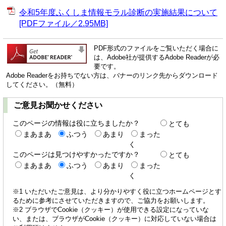
令和5年度ふくしま情報モラル診断の実施結果について
[PDFファイル／2.95MB]
PDF形式のファイルをご覧いただく場合に
は、Adobe社が提供するAdobe Readerが必
要です。
Adobe Readerをお持ちでない方は、バナーのリンク先からダウンロード
してください。（無料）
ご意見お聞かせください
このページの情報は役に立ちましたか？
とても
まあまあ
ふつう
あまり
まった
く
このページは見つけやすかったですか？
とても
まあまあ
ふつう
あまり
まった
く
※1 いただいたご意見は、より分かりやすく役に立つホームページとす
るために参考にさせていただきますので、ご協力をお願いします。
※2 ブラウザでCookie（クッキー）が使用できる設定になっていな
い、または、ブラウザがCookie（クッキー）に対応していない場合は