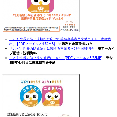
こども性暴力防止法施行に向けた義務事業者用準備ガイド（参考資
料） [PDFファイル／4.52MB]
※義務対象事業者のみ
「こども性暴力防止法」に関する事業者向け全国説明会
※アーカイ
ブ配信・説明資料
こども性暴力防止法の施行について [PDFファイル／3.73MB]
※令
和8年4月8日に掲載資料を更新