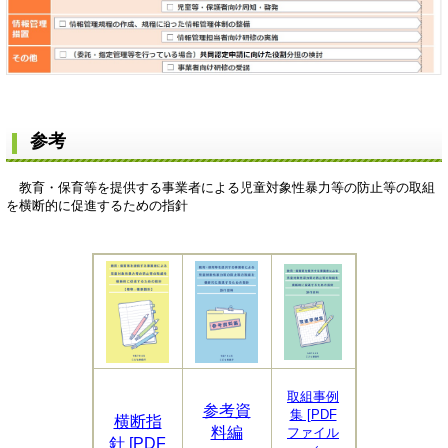
参考
教育・保育等を提供する事業者による児童対象性暴力等の防止等の取組
を横断的に促進するための指針
取組事例
参考資
集 [PDF
横断指
料編
ファイル
針 [PDF