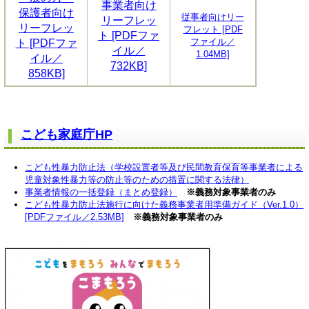
事業者向け
保護者向け
従事者向けリー
リーフレッ
リーフレッ
フレット [PDF
ト [PDFファ
ファイル／
ト [PDFファ
イル／
1.04MB]
イル／
732KB]
858KB]
こども家庭庁HP
こども性暴力防止法（学校設置者等及び民間教育保育等事業者による
児童対象性暴力等の防止等のための措置に関する法律）
事業者情報の一括登録（まとめ登録）
※義務対象事業者のみ
こども性暴力防止法施行に向けた義務事業者用準備ガイド（Ver.1.0）
[PDFファイル／2.53MB]
※義務対象事業者のみ