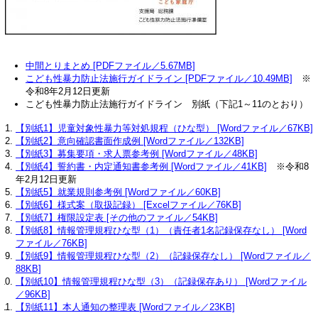
中間とりまとめ [PDFファイル／5.67MB]
こども性暴力防止法施行ガイドライン [PDFファイル／10.49MB]
※
令和8年2月12日更新
こども性暴力防止法施行ガイドライン 別紙（下記1～11のとおり）
【別紙1】児童対象性暴力等対処規程（ひな型） [Wordファイル／67KB]
【別紙2】意向確認書面作成例 [Wordファイル／132KB]
【別紙3】募集要項・求人票参考例 [Wordファイル／48KB]
【別紙4】誓約書・内定通知書参考例 [Wordファイル／41KB]
※令和8
年2月12日更新
【別紙5】就業規則参考例 [Wordファイル／60KB]
【別紙6】様式案（取扱記録） [Excelファイル／76KB]
【別紙7】権限設定表 [その他のファイル／54KB]
【別紙8】情報管理規程ひな型（1）（責任者1名記録保存なし） [Word
ファイル／76KB]
【別紙9】情報管理規程ひな型（2）（記録保存なし） [Wordファイル／
88KB]
【別紙10】情報管理規程ひな型（3）（記録保存あり） [Wordファイル
／96KB]
【別紙11】本人通知の整理表 [Wordファイル／23KB]